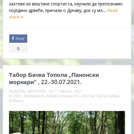
захтеве из вештине спортиста, научили да препознамо
поједино дрвеће, причали о Дунаву, док су мл...
Read
more
Share
0
Табор Бачка Топола „Панонски
морнари“ , 22.-30.07.2021.
Posted By:
adminmika
on:
11 августа, 2021
In:
2021
,
Активности
,
Активности ван НС
,
Наслов
,
Табор-бивак-
ноћења