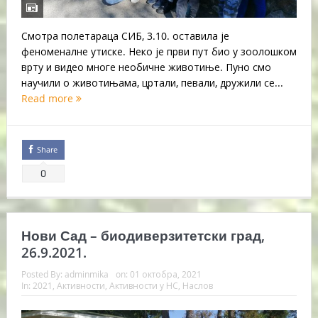
Смотра полетараца СИБ, 3.10. оставила је
феноменалне утиске. Неко је први пут био у зоолошком
врту и видео многе необичне животиње. Пуно смо
научили о животињама, цртали, певали, дружили се...
Read more
Share
0
Нови Сад – биодиверзитетски град,
26.9.2021.
Posted By:
adminmika
on:
01 октобра, 2021
In:
2021
,
Активности
,
Активности у НС
,
Наслов