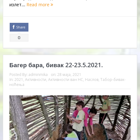
излет...
Read more
Share
0
Багер бара, бивак 22-23.5.2021.
Posted By:
adminmika
on:
28 маја, 2021
In:
2021
,
Активности
,
Активности ван НС
,
Наслов
,
Табор-бивак-
ноћења