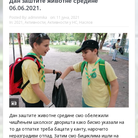
Дан заштите животне средине
06.06.2021.
Posted By:
adminmika
on:
11 јуна, 2021
In:
2021
,
Активности
,
Активности у НС
,
Наслов
Дан заштите животне средине смо обележили
чишћењем школског дворишта како бисмо указали на
то да отпатке треба бацати у канту, нарочито
неразградиви отпад. Затим смо бициклима ишли на