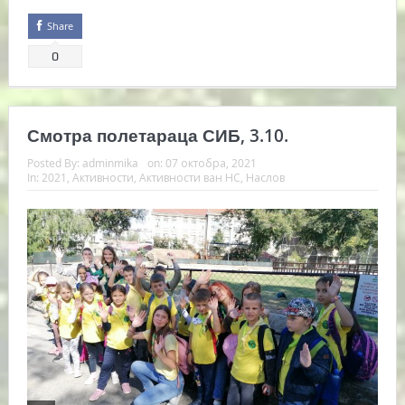
Share
0
Смотра полетараца СИБ, 3.10.
Posted By:
adminmika
on:
07 октобра, 2021
In:
2021
,
Активности
,
Активности ван НС
,
Наслов