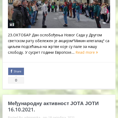
23.ОКТОБАР Дан ослобођења Новог Сада у Другом
светском рату обележен је акцијом“Микин илегалац“ са
циљем подсећања на жртве које су пале за нашу
слободу. У сусрет години Европске...
Read more
Share
0
Међународну активност ЈОТА ЈОТИ
16.10.2021.
Posted By:
adminmika
on:
18 октобра, 2021