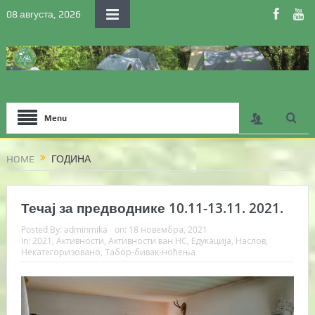
08 августа, 2026
Menu
HOME
ГОДИНА
Течај за предводнике 10.11-13.11. 2021.
Posted By:
adminmika
on:
18 новембра, 2021
In:
2021
,
Активности
,
Активности ван НС
,
Едукација
,
Наслов
,
Некатегоризовано
,
Табор-бивак-ноћења