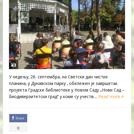
У недељу, 26. септембра, на Светски дан чистих
планина, у Дунавском парку , обележен је завршетак
пројекта Градске библиотеке у Новом Саду „Нови Сад –
биодиверзитетски град” у коме су учеств...
Read more
Share
0