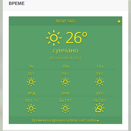
ВРЕМЕ
NOVI SAD
◉
26°
сунчано
05:33
19:59 CEST
9
10
11
ч
ч
ч
28
29
29
°C
°C
°C
нед
пон
уто
34/17
36/19
39/20
°C
°C
°C
Временска прогноза
Novi Sad, Serbia ▸