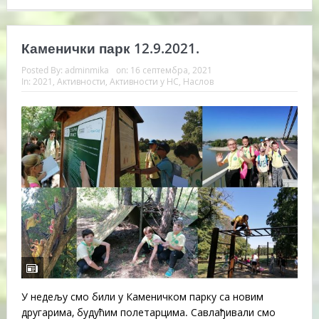
Каменички парк 12.9.2021.
Posted By:
adminmika
on:
16 септембра, 2021
In:
2021
,
Активности
,
Активности у НС
,
Наслов
У недељу смо били у Каменичком парку са новим
другарима, будућим полетарцима. Савлађивали смо