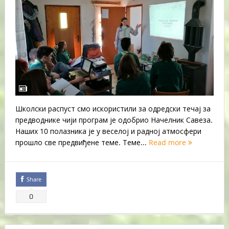
Школски распуст смо искористили за одредски течај за
предводнике чији програм је одобрио Начелник Савеза.
Наших 10 полазника је у веселој и радној атмосфери
прошло све предвиђене теме. Теме...
Read more
Share
0