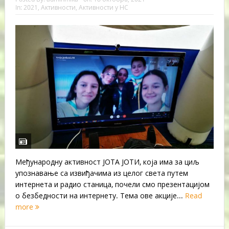
In:
2021
,
Активности
,
Активности у НС
Међународну активност ЈОТА ЈОТИ, која има за циљ
упознавање са извиђачима из целог света путем
интернета и радио станица, почели смо презентацијом
о безбедности на интернету. Тема ове акције...
Read
more