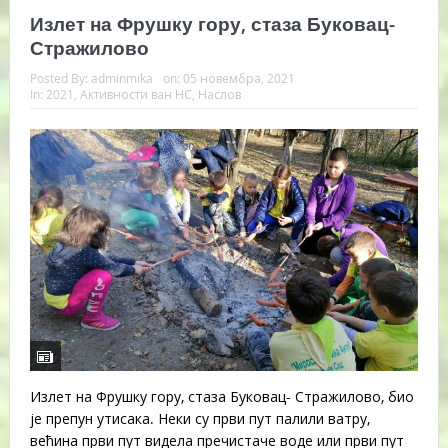
Излет на Фрушку гору, стаза Буковац-
Стражилово
Posted By:
adminmika
on:
05 новембра, 2021
In:
2021
,
Активности ван НС
,
Наслов
Излет на Фрушку гору, стаза Буковац- Стражилово, био
је препун утисака. Неки су први пут палили ватру,
већина први пут видела пречистаче воде или први пут