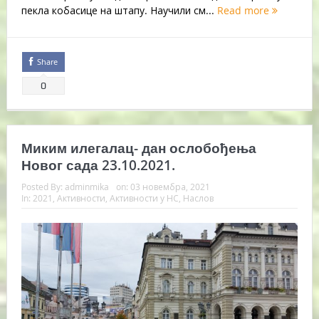
пекла кобасице на штапу. Научили см...
Read more
Share
0
Миким илегалац- дан ослобођења
Новог сада 23.10.2021.
Posted By:
adminmika
on:
03 новембра, 2021
In:
2021
,
Активности
,
Активности у НС
,
Наслов