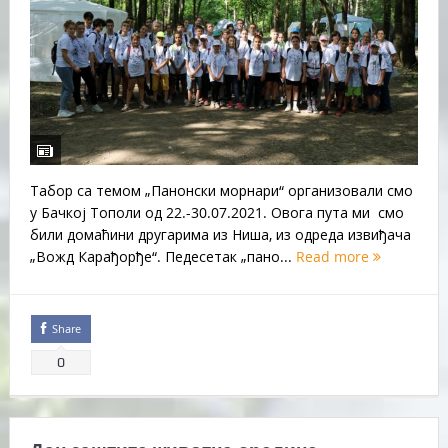
Табор са темом „Панонски морнари“ организовали смо
у Бачкој Тополи од 22.-30.07.2021. Овога пута ми смо
били домаћини другарима из Ниша, из одреда извиђача
„Вожд Карађорђе“. Педесетак „пано...
Read more
Share
0