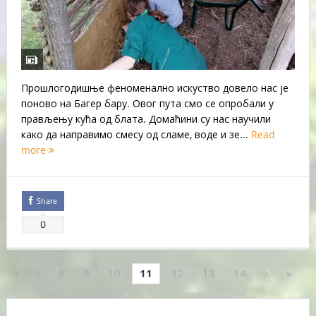
Прошлогодишње феноменално искуство довело нас је
поново на Багер бару. Овог пута смо се опробали у
прављењу кућа од блата. Домаћини су нас научили
како да направимо смесу од сламе, воде и зе...
Read
more
Share
0
«
‹
8
9
10
11
12
13
14
›
»