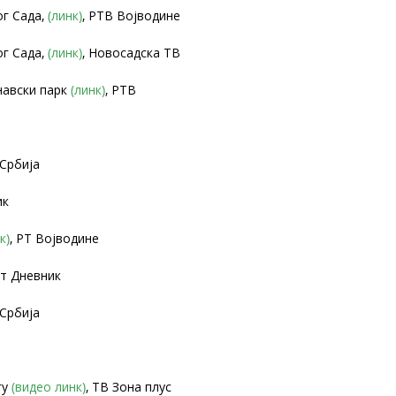
ог Сада,
(линк)
, РТВ Војводине
ог Сада,
(линк)
, Новосадска ТВ
навски парк
(линк)
, РТВ
пСрбија
ик
к)
, РТ Војводине
ст Дневник
пСрбија
гу
(видео линк)
, ТВ Зона плус