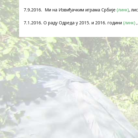
7.9.2016. Ми на Извиђачким играма Србије
(линк)
, ли
7.1.2016. О раду Одреда у 2015. и 2016. години
(линк)
,