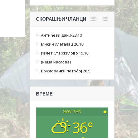
СКОРАШЊИ ЧЛАНЦИ
Антићеви дани-28.10
Микин илегалац 26.10
Излет Старжилово 19.10.
(нема наслова)
Вождовачки петобој 28.9.
ВРЕМЕ
NOVI SAD
◉
36°