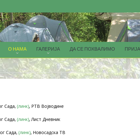
О НАМА
ГАЛЕРИЈА
ДА СЕ ПОХВАЛИМО
ПРИЈА
ог Сада,
(линк)
, РТВ Војводине
ог Сада,
(линк)
, Лист Дневник
ог Сада,
(линк)
, Новосадска ТВ