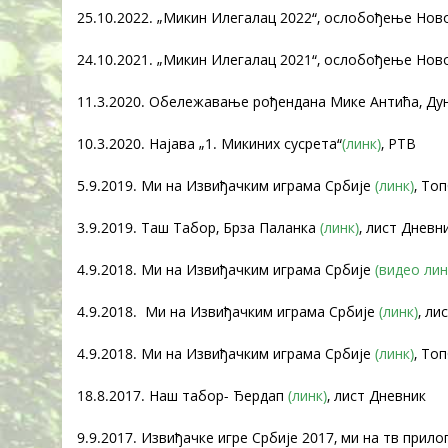
25.10.2022. „Микин Илегалац 2022“, ослобођење Нов
24.10.2021. „Микин Илегалац 2021“, ослобођење Нов
11.3.2020. Обележавање рођендана Мике Антића, Ду
10.3.2020. Најава „1. Микиних сусрета“
(линк)
, РТВ
5.9.2019. Ми на Извиђачким играма Србије
(линк)
, То
3.9.2019. Таш Табор, Брза Паланка
(линк)
, лист Дневн
4.9.2018. Ми на Извиђачким играма Србије
(видео лин
4.9.2018. Ми на Извиђачким играма Србије
(линк)
, ли
4.9.2018. Ми на Извиђачким играма Србије
(линк)
, То
18.8.2017. Наш табор- Ђердап
(линк)
, лист Дневник
9.9.2017. Извиђачке игре Србије 2017, ми на тв прило