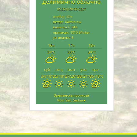
делимично облачно
05:32
20:00 CEST
осећај: 37
°c
ветар: 14
nw
km/h
влажност: 34
%
притисак: 1010.84
mbar
ув индекс: 6
16
17
18
ч
ч
ч
34
33
34
°C
°C
°C
суб
нед
пон
уто
сре
34/18
35/18
37/20
38/21
36/18
°C
°C
°C
°C
°C
Временска прогноза
Novi Sad, Serbia ▸