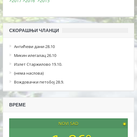
>2017
>2016
>2015
СКОРАШЊИ ЧЛАНЦИ
Антићеви дани-28.10
Микин илегалац 26.10
Излет Старжилово 19.10.
(нема наслова)
Вождовачки петобој 28.9.
ВРЕМЕ
NOVI SAD
◉