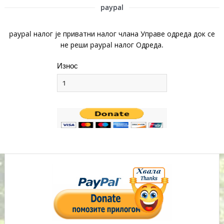
paypal
paypal налог је приватни налог члана Управе одреда док се
не реши paypal налог Одреда.
Износ