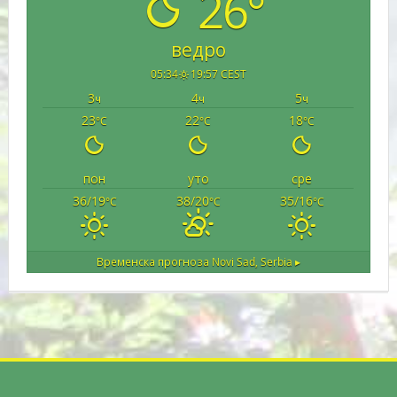
26°
ведро
05:34
19:57 CEST
3
4
5
ч
ч
ч
23
22
18
°C
°C
°C
пон
уто
сре
36/19
38/20
35/16
°C
°C
°C
Временска прогноза
Novi Sad, Serbia ▸