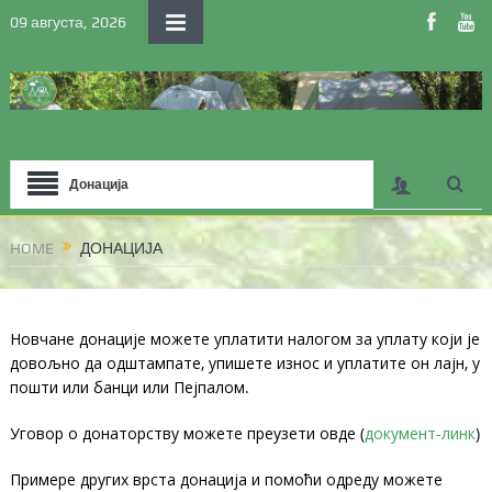
09 августа, 2026
Донација
HOME
ДОНАЦИЈА
Новчане донације можете уплатити налогом за уплату који је
довољно да одштампате, упишете износ и уплатите он лајн, у
пошти или банци или Пејпалом.
Уговор о донаторству можете преузети овде (
документ-линк
)
Примере других врста донација и помоћи одреду можете