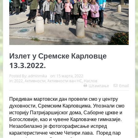
Излет у Сремске Карловце
13.3.2022.
Posted By:
adminmika
on:
15 марта, 2022
In:
2022
,
Активности
,
Активности ван НС
,
Наслов
Штампање
Email
Предиван мартовски дан провели смо у центру
духовности, Сремским Карловцима. Упознали смо
историју Патријаршијског дома, Саборне цркве и
Богословије, као и чувене Карловачке гимназије.
Незаобилазно је фотогорафисање испред
карактеристичне чесме Четири лава. Поред пар