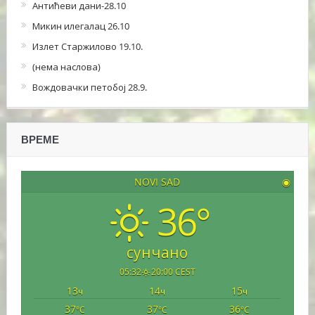
Антићеви дани-28.10
Микин илегалац 26.10
Излет Старжилово 19.10.
(нема наслова)
Вождовачки петобој 28.9.
ВРЕМЕ
NOVI SAD
◉
36°
сунчано
05:32
20:00 CEST
13
14
15
ч
ч
ч
37
37
36
°C
°C
°C