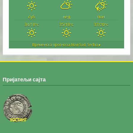
суб
нед
пон
34/18
35/18
37/20
°C
°C
°C
Временска прогноза
Novi Sad, Serbia ▸
Пријатељи сајта