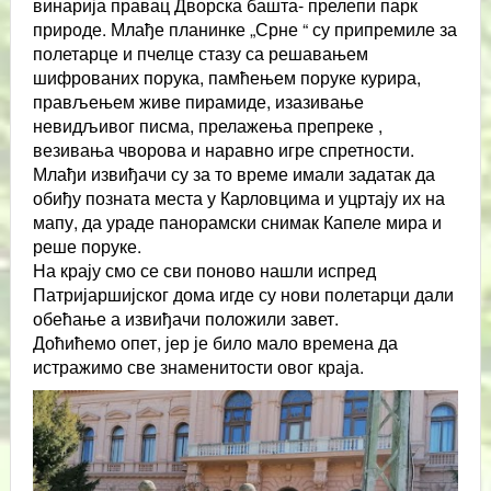
винарија правац Дворска башта- прелепи парк
природе. Млађе планинке „Срне “ су припремиле за
полетарце и пчелце стазу са решавањем
шифрованих порука, памћењем поруке курира,
прављењем живе пирамиде, изазивање
невидљивог писма, прелажења препреке ,
везивања чворова и наравно игре спретности.
Млађи извиђачи су за то време имали задатак да
обиђу позната места у Карловцима и уцртају их на
мапу, да ураде панорамски снимак Капеле мира и
реше поруке.
На крају смо се сви поново нашли испред
Патријаршијског дома игде су нови полетарци дали
обећање а извиђачи положили завет.
Доћићемо опет, јер је било мало времена да
истражимо све знаменитости овог краја.