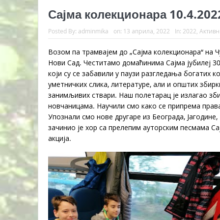
Сајма колекционара 10.4.202
Posted By:
adminmika
on:
13 априла, 2022
In:
2022
,
Активн
Возом па трамвајем до „Сајма колекционара“ на 
Нови Сад. Честитамо домаћинима Сајма јубилеј 30
који су се забавили у паузи разгледања богатих к
уметничких слика, литературе, али и општих збирки
занимљивих ствари. Наш полетарац је излагао зб
новчаницама. Научили смо како се припрема права
Упознали смо нове другаре из Београда, Јагодин
зачинио је хор са прелепим ауторским песмама Са
акција.