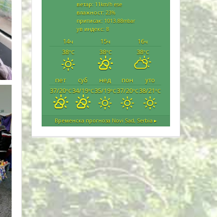
ветар: 11
ese
km/h
влажност: 23
%
притисак: 1013.88
mbar
ув индекс: 8
14
15
16
ч
ч
ч
38
38
38
°C
°C
°C
пет
суб
нед
пон
уто
37/20
34/19
35/19
37/20
38/21
°C
°C
°C
°C
°C
Временска прогноза
Novi Sad, Serbia ▸