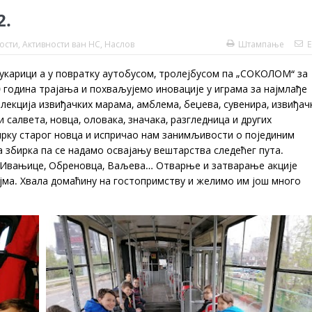
2.
ости
,
Активности ван НС
,
Наслов
Штампање
E
Чукарици а у повратку аутобусом, тролејбусом па „СОКОЛОМ“ за
 година трајања и похваљујемо иновације у играма за најмлађе
олекција извиђачких марама, амблема, беџева, сувенира, извиђач
 салвета, новца, оловака, значака, разгледница и других
ирку старог новца и испричао нам занимљивости о појединим
 збирка па се надамо освајању вештарства следећег пута.
е, Ивањице, Обреновца, Ваљева… Отварње и затварање акције
јма. Хвала домаћину на гостопримству и желимо им још много