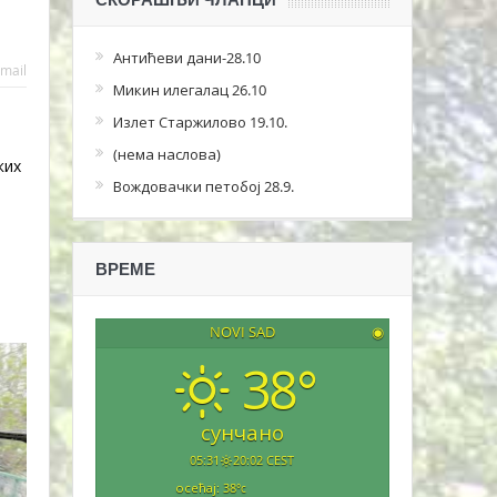
Антићеви дани-28.10
mail
Микин илегалац 26.10
Излет Старжилово 19.10.
(нема наслова)
ких
Вождовачки петобој 28.9.
ВРЕМЕ
NOVI SAD
◉
38°
сунчано
05:31
20:02 CEST
осећај: 38
°c