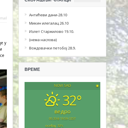
Антићеви дани-28.10
mail
Микин илегалац 26.10
Излет Старжилово 19.10.
(нема наслова)
е у
Вождовачки петобој 28.9.
и
се
ВРЕМЕ
NOVI SAD
◉
32°
ведро
05:33
19:59 CEST
осећај: 32
°c