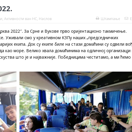
022.
ти
,
Активности ван НС
,
Наслов
Штампање
E
рква 2022″. За Срне и Вукове прво оријентационо такмичење.
ке. Уживали смо у креативном КЗПу наших „председничких
аријих екипа. Док су екипе биле на стази домаћини су одвели вођ
еда као море. Велико хвала домаћинима на одличној организацји 
скуства што је и најважније. Победницима честитамо, а ми ћемо 