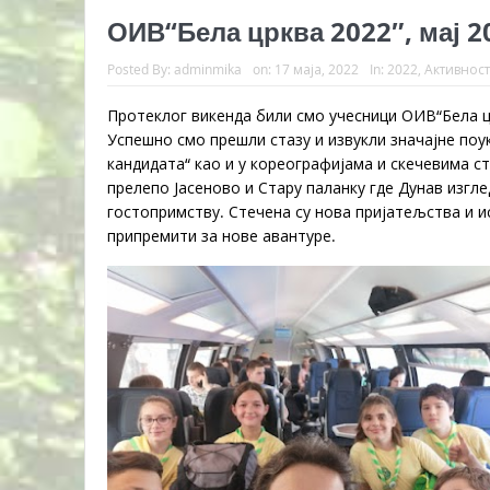
ОИВ“Бела црква 2022″, мај 2
Posted By:
adminmika
on:
17 маја, 2022
In:
2022
,
Активнос
Протеклог викенда били смо учесници ОИВ“Бела ц
Успешно смо прешли стазу и извукли значајне поу
кандидата“ као и у кореографијама и скечевима ст
прелепо Јасеново и Стару паланку где Дунав изгл
гостопримству. Стечена су нова пријатељства и и
припремити за нове авантуре.