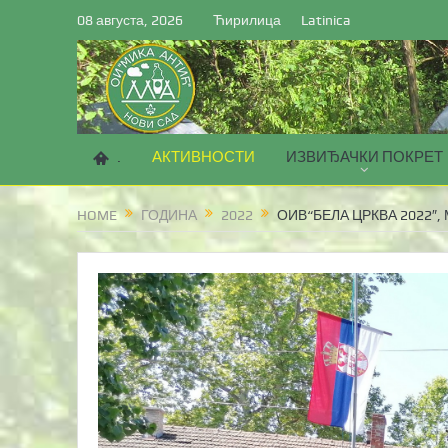
08 августа, 2026
Ћирилица
Latinica
.
АКТИВНОСТИ
ИЗВИЂАЧКИ ПОКРЕТ
HOME
ГОДИНА
2022
ОИВ“БЕЛА ЦРКВА 2022″, 