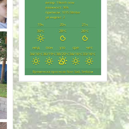
ветар: 19
nnw
km/h
влажност: 36
%
притисак: 1015.58
mbar
ув индекс: 2
19
20
21
ч
ч
ч
30
28
26
°C
°C
°C
нед
пон
уто
сре
чет
34/16
36/19
38/20
34/16
33/16
°C
°C
°C
°C
°C
Временска прогноза
Novi Sad, Serbia ▸