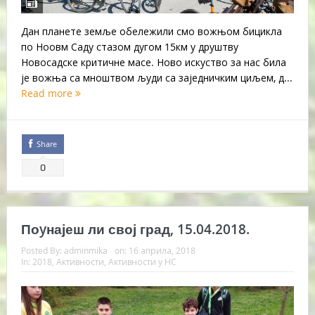
Дан планете земље обележили смо вожњом бицикла
по Ноовм Саду стазом дугом 15км у друштву
Новосадске критичне масе. Ново искуство за нас била
је вожња са мноштвом људи са заједничким циљем, д...
Read more
Share
0
Поyнајеш ли свој град, 15.04.2018.
Posted By:
adminmika
on:
16 априла, 2018
In:
2018
,
Активности
,
Активности у НС