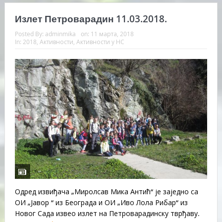
Излет Петроварадин 11.03.2018.
Posted By:
adminmika
on:
11 марта, 2018
In:
2018
,
Активности
,
Активности у НС
Одред извиђача „Миролсав Мика Антић“ је заједно са
ОИ „Јавор “ из Београда и ОИ „Иво Лола Рибар“ из
Новог Сада извео излет на Петроварадинску тврђаву.