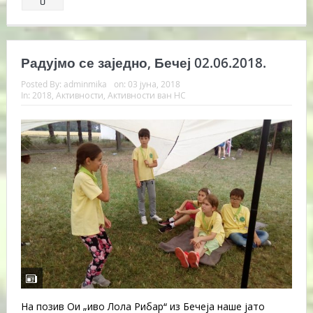
0
Радујмо се заједно, Бечеј 02.06.2018.
Posted By:
adminmika
on:
03 јуна, 2018
In:
2018
,
Активности
,
Активности ван НС
На позив Ои „иво Лола Рибар“ из Бечеја наше јато