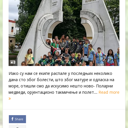
Иако су нам се екипе распале у последњих неколико
дана сто због болести, што због матуре и одласка на
море, отишли смо да искусимо нешто ново- Поларни
медведи, орјентационо такмичење и полет...
Read more
Share