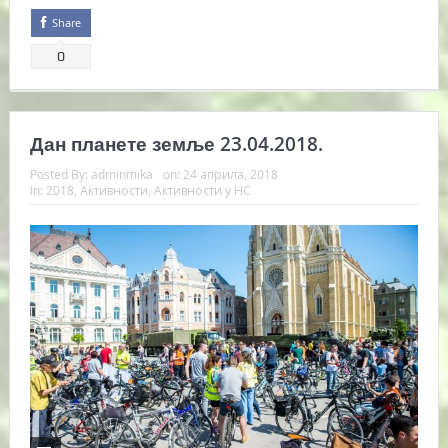
Share
0
Дан планете земље 23.04.2018.
Posted By:
adminmika
on:
24 априла, 2018
In:
2018
,
Активности
,
Активности у НС