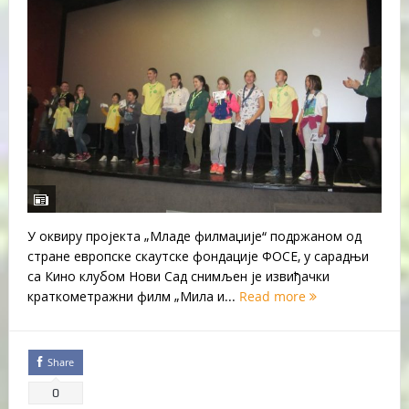
У оквиру пројекта „Младе филмаџије“ подржаном од
стране европске скаутске фондације ФОСЕ, у сарадњи
са Кино клубом Нови Сад снимљен је извиђачки
краткометражни филм „Мила и...
Read more
Share
0