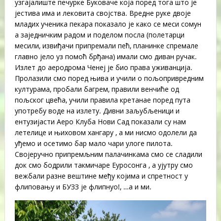
узгајалиште печурке Буковаче која поред тога што је
јестива има и лековита својства. Вредне руке двоје
младих ученика пекара показало је како се меси сомун
а заједничким радом и поделом посла (полетарци
месили, извиђачи припремали пећ, планинке спремале
главно јело уз помоћ брђана) имали смо диван ручак.
Излет до аеродрома Ченеј је био права уживанција.
Пролазили смо поред њива и учили о пољопривредним
културама, пробали багрем, правили венчиће од
пољског цвећа, учили правила кретанае поред пута
употребу воде на излету. Дивни заљубљеници и
ентузијасти Аеро Клуба Нови Сад показали су нам
летелице и њиховом хангару , а ми нисмо одолели да
уђемо и осетимо бар мало чари улоге пилота.
Својеручно припремљним палачинкама смо се сладили
док смо бодрили такмичаре Еуросонга , а ујутру смо
вежбали разне вештине међу којима и спретност у
флиповању и БУЗЗ је флипнуо!, …а и ми.