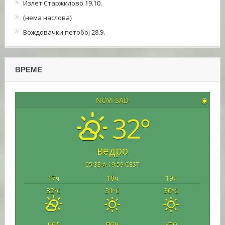
Излет Старжилово 19.10.
(нема наслова)
Вождовачки петобој 28.9.
ВРЕМЕ
NOVI SAD
◉
32°
ведро
05:33
19:59 CEST
17
18
19
ч
ч
ч
32
31
30
°C
°C
°C
нед
пон
уто