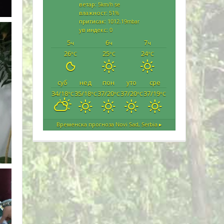
ветар: 5
se
km/h
влажност: 51
%
притисак: 1012.19
mbar
ув индекс: 0
5
6
7
ч
ч
ч
26
25
24
°C
°C
°C
суб
нед
пон
уто
сре
34/18
35/18
37/20
37/20
37/19
°C
°C
°C
°C
°C
Временска прогноза
Novi Sad, Serbia ▸