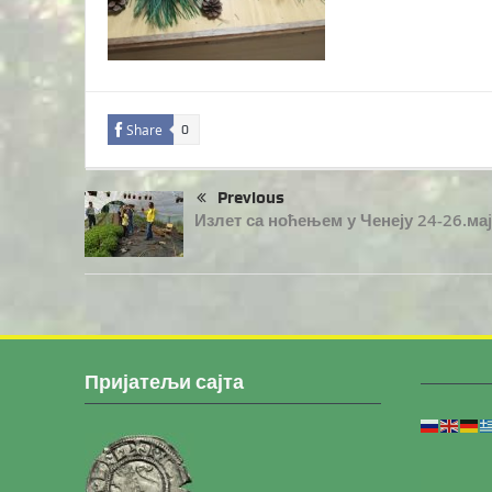
Share
0
Previous
Излет са ноћењем у Ченеју 24-26.маj
Пријатељи сајта