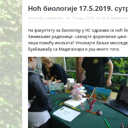
Ноћ биологије 17.5.2019. су
Posted By:
adminmika
on:
15 маја, 2019
In:
2019
,
Активнос
На факултету за биологију у НС одржава се ноћ би
Занимљиве радионице- сазнајте форензичке цаке- 
леша помоћу инсеката? Упознајте биљке месождер
буабашвабу са Мадагаскара и још много тога.