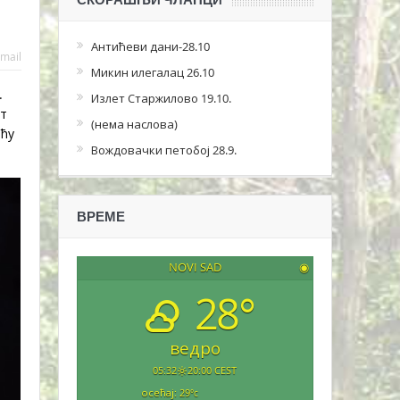
Антићеви дани-28.10
mail
Микин илегалац 26.10
.
Излет Старжилово 19.10.
ст
(нема наслова)
ећу
Вождовачки петобој 28.9.
ВРЕМЕ
NOVI SAD
◉
28°
ведро
05:32
20:00 CEST
осећај: 29
°c