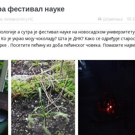
тра фестивал науке
ти
,
Активности у НС
Штампање
E
ологије а сутра је фестивал науке на новосадском универзитету
Ко је украо моју чоколаду? Шта је ДНК? Како се одређује старо
ке . Посетите пећину из доба пећинског човека. Помазите најв