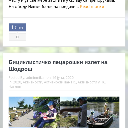
месту и уз све мере заштите у складу са препорукама.
На ободу Нишке бање на предивн...
Read more
Share
0
Бициклистичко пецарошки излет на
Шодрош
Posted By:
adminmika
on:
16 јуна, 2020
In:
2020
,
Активности
,
Активности ван НС
,
Активности у НС
,
Наслов