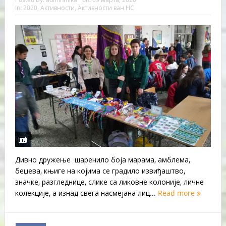
In:
2020
,
Активности
,
Активности ван НС
Дивно дружење шаренило боја марама, амблема,
беџева, књиге на којима се градило извиђаштво,
значке, разгледнице, слике са ликовне колоније, личне
колекције, а изнад свега насмејана лиц...
Read more