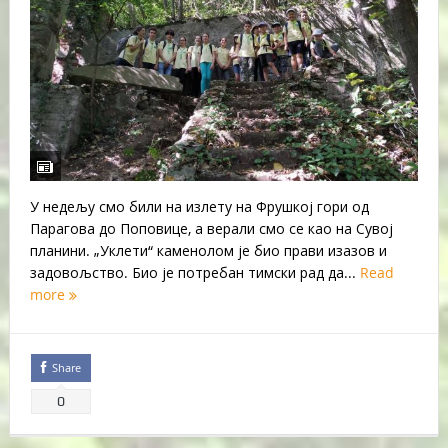
У недељу смо били на излету на Фрушкој гори од
Парагова до Поповице, а верали смо се као на Сувој
планини. „Уклети“ каменолом је био прави изазов и
задовољство. Био је потребан тимски рад да...
Read
more
Share
0