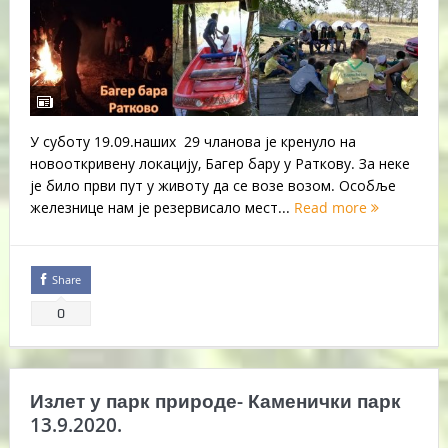
У суботу 19.09.наших 29 чланова је кренуло на
новооткривену локацију, Багер бару у Раткову. За неке
је било први пут у животу да се возе возом. Особље
железнице нам је резервисало мест...
Read more
Share
0
Излет у парк природе- Каменички парк
13.9.2020.