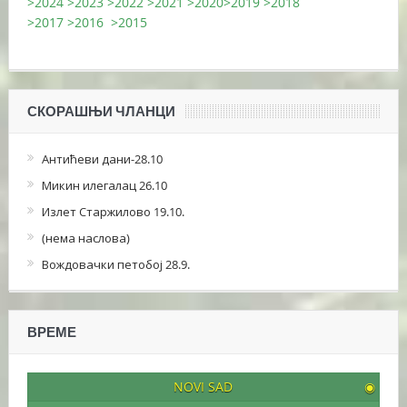
>2024
>2023
>2022
>2021
>2020
>2019
>2018
>2017
>2016
>2015
СКОРАШЊИ ЧЛАНЦИ
Антићеви дани-28.10
Микин илегалац 26.10
Излет Старжилово 19.10.
(нема наслова)
Вождовачки петобој 28.9.
ВРЕМЕ
NOVI SAD
◉