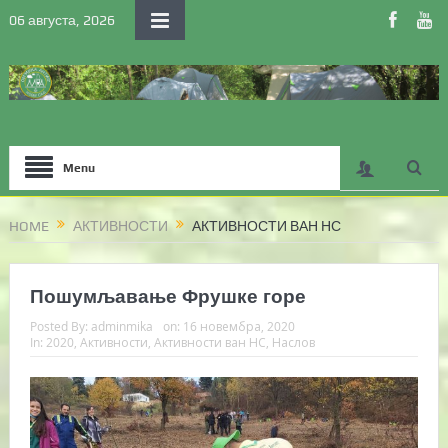
06 августа, 2026
Menu
HOME
АКТИВНОСТИ
АКТИВНОСТИ ВАН НС
Пошумљавање Фрушке горе
Posted By:
adminmika
on:
16 новембра, 2020
In:
2020
,
Активности
,
Активности ван НС
,
Наслов