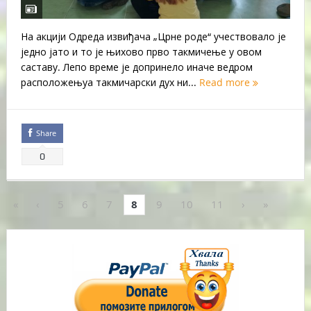
На акцији Одреда извиђача „Црне роде“ учествовало је
једно јато и то је њихово прво такмичење у овом
саставу. Лепо време је допринело иначе ведром
расположењуа такмичарски дух ни...
Read more
Share
0
«
‹
5
6
7
8
9
10
11
›
»