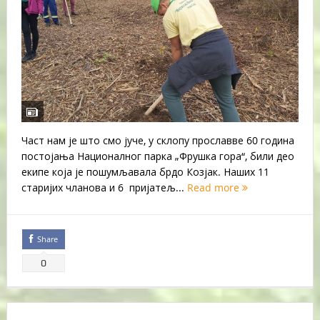
Част нам је што смо јуче, у склопу прославве 60 година
постојања Националног парка „Фрушка гора“, били део
екипе која је пошумљавала брдо Козјак. Наших 11
старијих чланова и 6 пријатељ...
Read more
Share
0