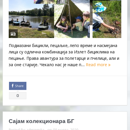
Подмазани бицикли, пецаљке, лепо време и насмејана
лица су одлична комбинација за Излет бициклима на
пецање. Права авантура за полетарце и пчелице, али и
за оне старије. Чекало нас је наше п...
Read more
Share
0
Сајам колекционара БГ
Posted By:
adminmika
on:
09 марта, 2020