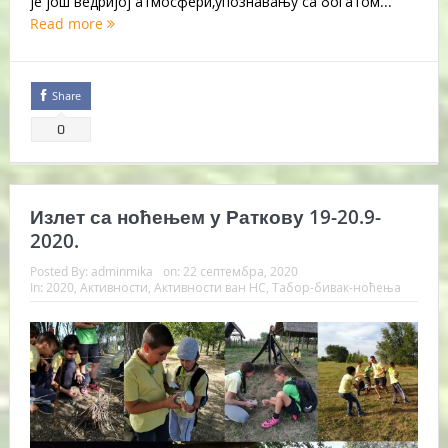
је још ведријој атмосфери,упознавању са богатом...
Read more
Share
0
Излет са ноћењем у Раткову 19-20.9-
2020.
Posted By:
adminmika
on:
22 септембра, 2020
In:
2020
,
Активности
,
Активности ван НС
,
Табор-бивак-ноћења