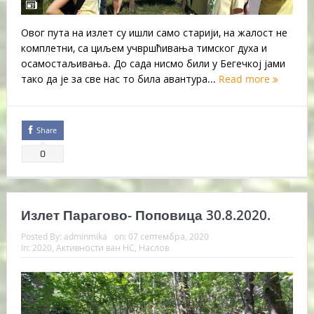
Овог пута на излет су ишли само старији, на жалост не
комплетни, са циљем учвршћивања тимског духа и
осамостаљивања. До сада нисмо били у Бегечкој јами
тако да је за све нас то била авантура...
Read more
Share
0
Излет Парагово- Поповица 30.8.2020.
Posted By:
adminmika
on:
07 септембра, 2020
In:
2020
,
Активности ван НС
,
Наслов