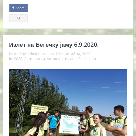
Share
0
Излет на Бегечку јаму 6.9.2020.
Posted By:
adminmika
on:
10 септембра, 2020
In:
2020
,
Активности
,
Активности ван НС
,
Наслов