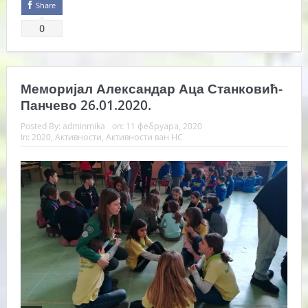
Share
0
Меморијал Александар Аца Станковић-
Панчево 26.01.2020.
Posted By:
adminmika
on:
11 фебруара, 2020
In:
2020
,
Активности
,
Активности ван НС