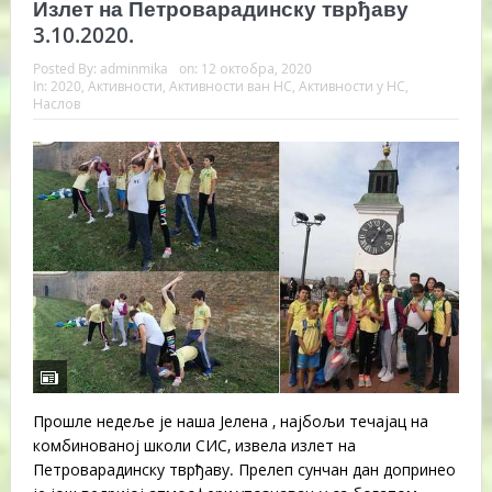
Излет на Петроварадинску тврђаву
3.10.2020.
Posted By:
adminmika
on:
12 октобра, 2020
In:
2020
,
Активности
,
Активности ван НС
,
Активности у НС
,
Наслов
Прошле недеље је наша Јелена , најбољи течајац на
комбинованој школи СИС, извела излет на
Петроварадинску тврђаву. Прелеп сунчан дан допринео