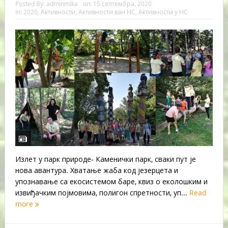
Posted By:
adminmika
on:
15 септембра, 2020
In:
2020
,
Активности
,
Активности ван НС
,
Активности у НС
Излет у парк природе- Каменички парк, сваки пут је
нова авантура. Хватање жаба код језерцета и
упознавање са екосистемом баре, квиз о еколошким и
извиђачким појмовима, полигон спретности, уп...
Read
more