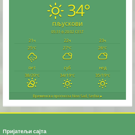
34°
пљускови
05:31
20:02 CEST
21
22
23
ч
ч
ч
25
27
26
°C
°C
°C
пет
суб
нед
38/20
34/19
35/19
°C
°C
°C
Временска прогноза
Novi Sad, Serbia ▸
Пријатељи сајта