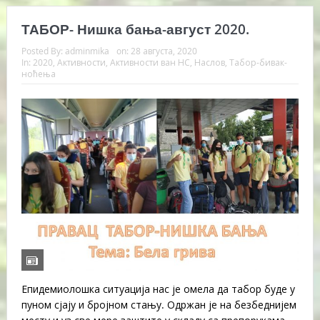
ТАБОР- Нишка бања-август 2020.
Posted By:
adminmika
on:
28 августа, 2020
In:
2020
,
Активности
,
Активности ван НС
,
Наслов
,
Табор-бивак-
ноћења
Епидемиолошка ситуација нас је омела да табор буде у
пуном сјају и бројном стању. Одржан је на безбеднијем