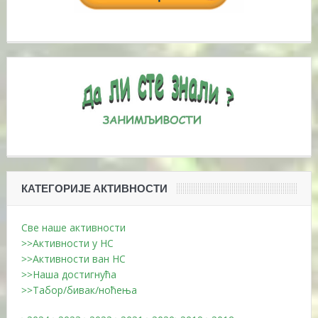
КАТЕГОРИЈЕ АКТИВНОСТИ
Све наше активности
>>Активности у НС
>>Активности ван НС
>>Наша достигнућа
>>Табор/бивак/ноћења