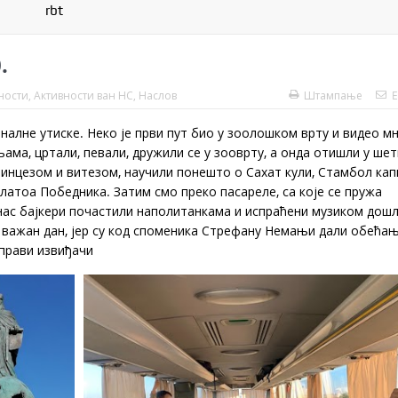
rbt
.
ности
,
Активности ван НС
,
Наслов
Штампање
E
налне утиске. Неко је први пут био у зоолошком врту и видео м
ма, цртали, певали, дружили се у зооврту, а онда отишли у ше
ринцезом и витезом, научили понешто о Сахат кули, Стамбол капи
латоа Победника. Затим смо преко пасареле, са које се пружа
у нас бајкери почастили наполитанкама и испраћени музиком дош
о важан дан, јер су код споменика Стрефану Немањи дали обећа
 прави извиђачи