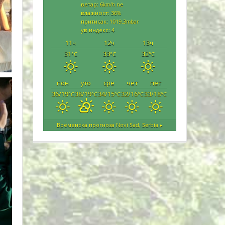
ветар: 6
ne
km/h
влажност: 36
%
притисак: 1019.3
mbar
ув индекс: 4
11
12
13
ч
ч
ч
31
33
32
°C
°C
°C
пон
уто
сре
чет
пет
36/19
38/19
34/15
32/16
33/18
°C
°C
°C
°C
°C
Временска прогноза
Novi Sad, Serbia ▸