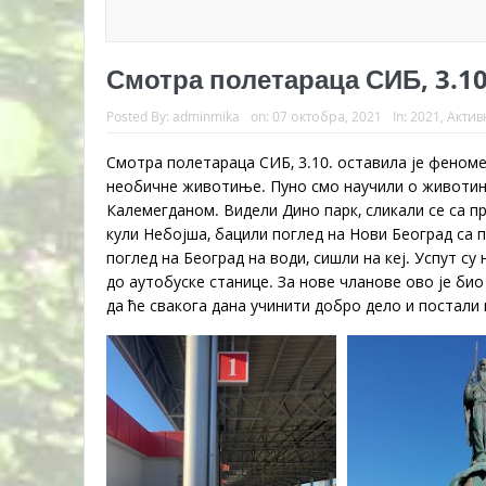
Смотра полетараца СИБ, 3.10
Posted By:
adminmika
on:
07 октобра, 2021
In:
2021
,
Актив
Смотра полетараца СИБ, 3.10. оставила је феноме
необичне животиње. Пуно смо научили о животиња
Калемегданом. Видели Дино парк, сликали се са п
кули Небојша, бацили поглед на Нови Београд са п
поглед на Београд на води, сишли на кеј. Успут с
до аутобуске станице. За нове чланове ово је би
да ће свакога дана учинити добро дело и постали