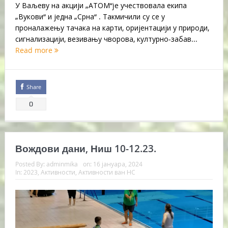
У Ваљеву на акцији „АТОМ“je учествовала екипа
„Вукови“ и једна „Срна“ . Такмичили су се у
проналажењу тачака на карти, оријентацији у природи,
сигнализацији, везивању чворова, културно-забав...
Read more
Share
0
Вождови дани, Ниш 10-12.23.
Posted By:
adminmika
on:
16 јануара, 2024
In:
2023
,
Активности
,
Активности ван НС