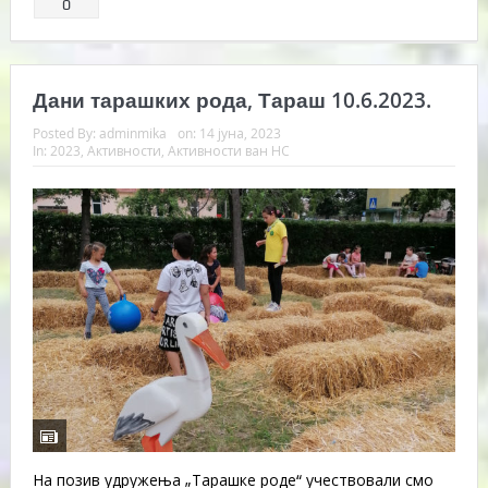
0
Дани тарашких рода, Тараш 10.6.2023.
Posted By:
adminmika
on:
14 јуна, 2023
In:
2023
,
Активности
,
Активности ван НС
На позив удружења „Тарашке роде“ учествовали смо