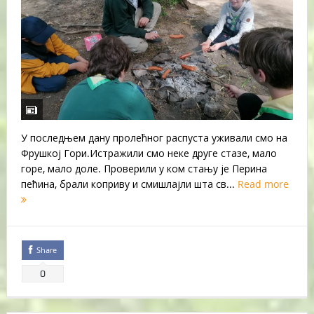
У последњем дану пролећног распуста уживали смо на
Фрушкој Гори.Истражили смо неке друге стазе, мало
горе, мало доле. Проверили у ком стању је Перина
пећина, брали коприву и смишлајли шта св...
Read more
Share
0