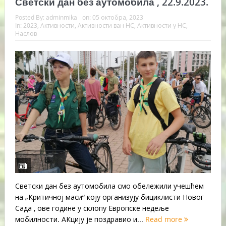
Светски дан без аутомобила , 22.9.2023.
Posted By:
adminmika
on:
05 октобра, 2023
In:
2023
,
Активности
,
Активности ван НС
,
Активности у НС
,
Наслов
Светски дан без аутомобила смо обележили учешћем
на „Критичној маси“ коју организују бициклисти Новог
Сада , ове године у склопу Европске недеље
мобилности. АКцију је поздравио и...
Read more