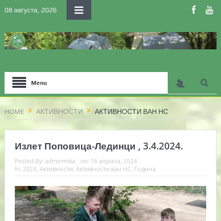
08 августа, 2026
Menu
HOME
АКТИВНОСТИ
АКТИВНОСТИ ВАН НС
Излет Поповица-Лединци , 3.4.2024.
Posted By:
adminmika
on:
16 априла, 2024
In:
2024
,
Активности
,
Активности ван НС
,
Година