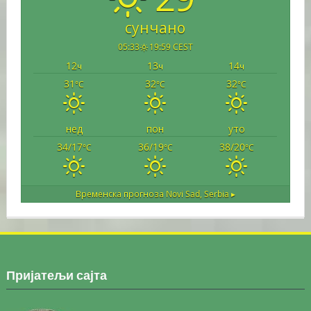
сунчано
05:33
19:59 CEST
12
13
14
ч
ч
ч
31
32
32
°C
°C
°C
нед
пон
уто
34/17
36/19
38/20
°C
°C
°C
Временска прогноза
Novi Sad, Serbia ▸
Пријатељи сајта