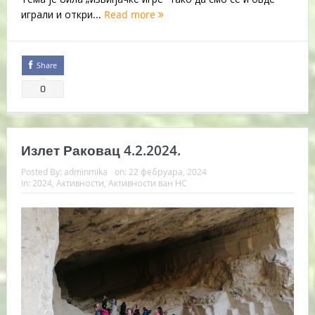
играли и откри...
Read more
Share
0
Излет Раковац 4.2.2024.
Posted By:
adminmika
on:
22 фебруара, 2024
In:
2024
,
Активности
,
Активности ван НС