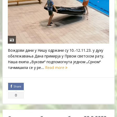
Вождови дани у Нишу одржани су 10.-12.11.23. у духу
обележавања Дана примирја у Првом светском рату.
Наша екипа „Вукови“ подпомогнута једном „Срном“
тачмишила се у ре...
Read more
Share
0