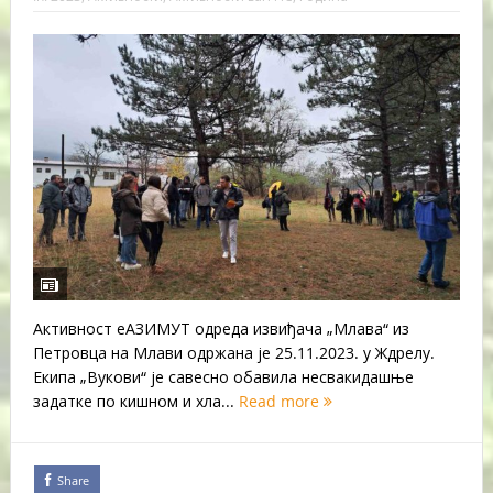
Активност еАЗИМУТ одреда извиђача „Млава“ из
Петровца на Млави одржана је 25.11.2023. у Ждрелу.
Екипа „Вукови“ је савесно обавила несвакидашње
задатке по кишном и хла...
Read more
Share