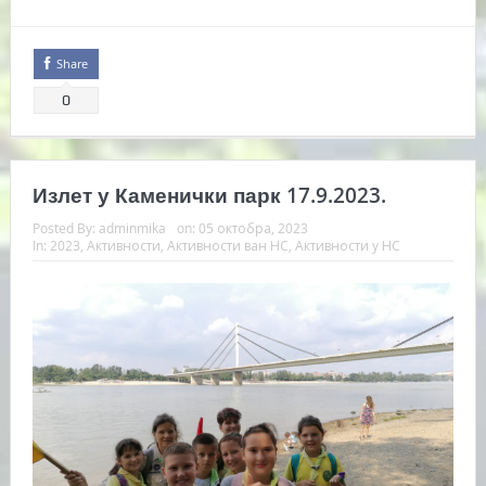
Share
0
Излет у Каменички парк 17.9.2023.
Posted By:
adminmika
on:
05 октобра, 2023
In:
2023
,
Активности
,
Активности ван НС
,
Активности у НС