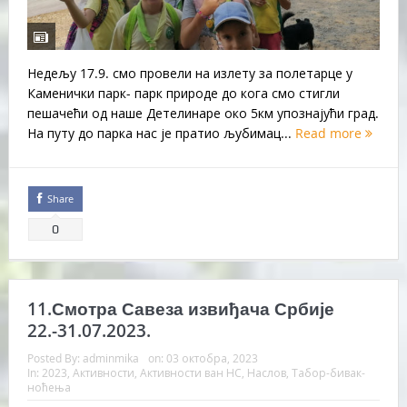
Недељу 17.9. смо провели на излету за полетарце у
Каменички парк- парк природе до кога смо стигли
пешачећи од наше Детелинаре око 5км упознајући град.
На путу до парка нас је пратио љубимац...
Read more
Share
0
11.Смотра Савеза извиђача Србије
22.-31.07.2023.
Posted By:
adminmika
on:
03 октобра, 2023
In:
2023
,
Активности
,
Активности ван НС
,
Наслов
,
Табор-бивак-
ноћења