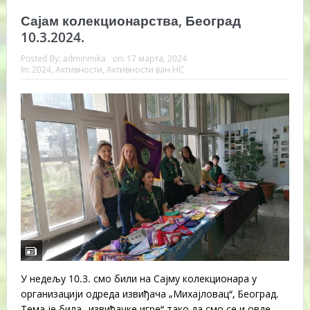
Сајам колекционарства, Београд
10.3.2024.
Posted By:
adminmika
on:
17 марта, 2024
In:
2024
,
Активности
,
Активности ван НС
У недељу 10.3. смо били на Сајму колекционара у
организацији одреда извиђача „Михајловац“, Београд.
Тема је била „извиђачке игре“ тако да смо се и овде