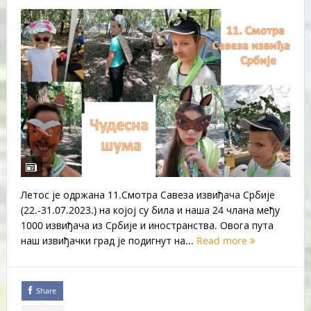
Летос је одржана 11.Смотра Савеза извиђача Србије
(22.-31.07.2023.) на којој су била и наша 24 члана међу
1000 извиђача из Србије и иностранства. Овога пута
наш извиђачки град је подигнут на...
Read more
Share