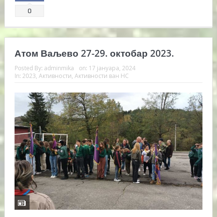
0
Атом Ваљево 27-29. октобар 2023.
Posted By:
adminmika
on:
17 јануара, 2024
In:
2023
,
Активности
,
Активности ван НС