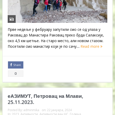
Прве недеље у фебруару запутили смо се од улаза у
Раковац до Манастира Раковац преко брда Салаксије,
око 4,5 км шетње. На старо место, али новом стазом.
Посетили смо манастир који је по сачу...
Read more
Share
0
еАЗИМУТ, Петровац на Млави,
25.11.2023.
Posted By:
adminmika
on:
22 јануара, 2024
In:
2023
,
Активности
,
Активности ван НС
,
Година