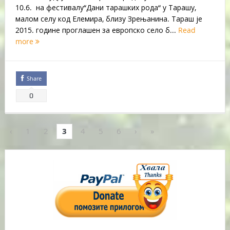
10.6. на фестивалу“Дани тарашких рода“ у Тарашу,
малом селу код Елемира, близу Зрењанина. Тараш је
2015. године проглашен за европско село б...
Read
more
Share
0
‹
1
2
3
4
5
6
›
»