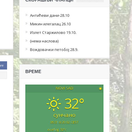
Антићеви дани-28.10
Микин илегалац 26.10
Излет Старжилово 19.10.
(нема наслова)
Вождовачки петобој 28.9.
are
ВРЕМЕ
NOVI SAD
◉
32°
сунчано
05:31
20:02 CEST
осећај: 32
°c