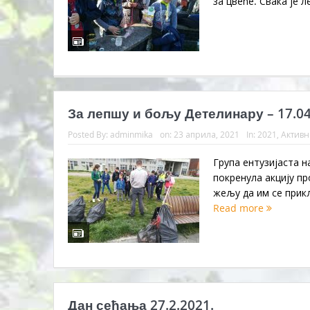
за цвеће. Свака је л
За лепшу и бољу Детелинару – 17.04
Posted By:
adminmika
on:
23 априла, 2021
In:
2021
,
Активн
Група ентузијаста н
покренула акцију п
жељу да им се прикљ
Read more
Дан сећања 27.2.2021.