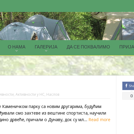
О НАМА
ГАЛЕРИЈА
ДА СЕ ПОХВАЛИМО
ПРИЈА
Sh
ивности
,
Активности у НС
,
Наслов
0
у Каменичком парку са новим другарима, будућим
ђивали смо захтеве из вештине спортиста, научили
ино дрвеће, причали о Дунаву, док су мл...
Read more