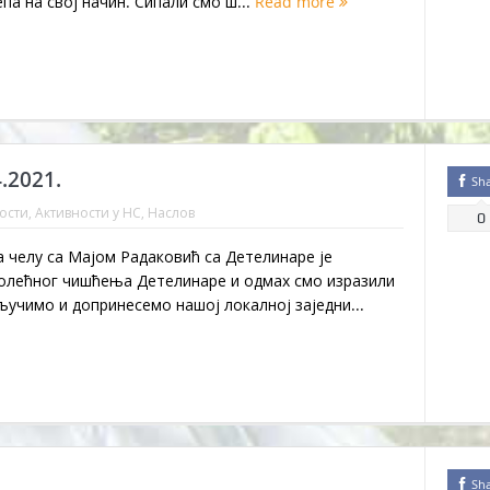
епа на свој начин. Сипали смо ш...
Read more
.2021.
Sh
ости
,
Активности у НС
,
Наслов
0
а челу са Мајом Радаковић са Детелинаре је
ролећног чишћења Детелинаре и одмах смо изразили
учимо и допринесемо нашој локалној заједни...
Sh