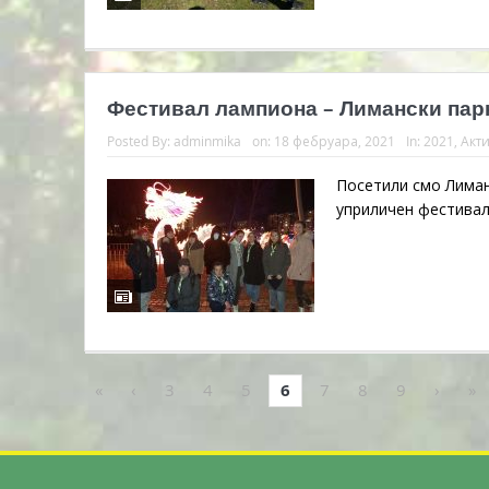
Фестивал лампиона – Лимански парк 
Posted By:
adminmika
on:
18 фебруара, 2021
In:
2021
,
Акт
Посетили смо Лиманс
уприличен фестивал
«
‹
3
4
5
6
7
8
9
›
»