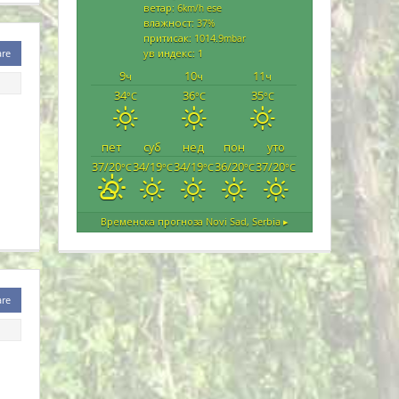
ветар: 6
ese
km/h
влажност: 37
%
притисак: 1014.9
mbar
are
ув индекс: 1
9
10
11
ч
ч
ч
34
36
35
°C
°C
°C
пет
суб
нед
пон
уто
37/20
34/19
34/19
36/20
37/20
°C
°C
°C
°C
°C
Временска прогноза
Novi Sad, Serbia ▸
are