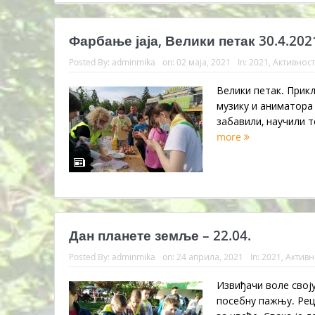
Фарбање јаја, Велики петак 30.4.202
Posted By:
adminmika
on:
02 маја, 2021
In:
2021
,
Активнос
Велики петак. Прикљ
музику и аниматора
забавили, научили т
more
Дан планете земље – 22.04.
Posted By:
adminmika
on:
24 априла, 2021
In:
2021
,
Активн
Извиђачи воле своју
посебну пажњу. Рец