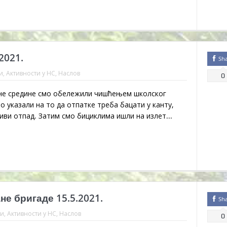
2021.
Sh
и
,
Активности у НС
,
Наслов
0
не средине смо обележили чишћењем школског
 указали на то да отпатке треба бацати у канту,
ви отпад. Затим смо бициклима ишли на излет...
е бригаде 15.5.2021.
Sh
ти
,
Активности у НС
,
Наслов
0