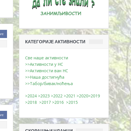
are
КАТЕГОРИЈЕ АКТИВНОСТИ
Све наше активности
>>Активности у НС
>>Активности ван НС
>>Наша достигнућа
>>Табор/бивак/ноћења
>2024
>2023
>2022
>2021
>2020
>2019
>2018
>2017
>2016
>2015
are
СКОРАШЊИ ЧЛАНЦИ