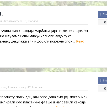
1.
Sh
ти
,
Активности у НС
,
Наслов
0
учили смо се акцији фарбања јаја на Детелинари. Уз
 на штулама наши млађи чланови лудо су се
ехнику декупажа али и добили поклоне спон...
Read
Sh
ости
,
Активности у НС
,
Наслов
0
 планету сваки дан, али овог дана смо јој поклонили
иклирали смо пластичне флаше и направили саксије