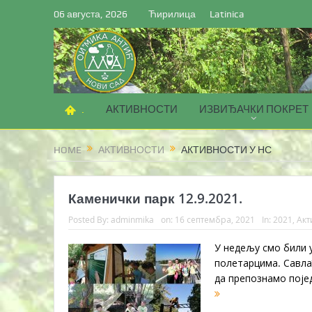
06 августа, 2026
Ћирилица
Latinica
.
АКТИВНОСТИ
ИЗВИЂАЧКИ ПОКРЕТ
HOME
АКТИВНОСТИ
АКТИВНОСТИ У НС
Каменички парк 12.9.2021.
Posted By:
adminmika
on:
16 септембра, 2021
In:
2021
,
Акт
У недељу смо били 
полетарцима. Савла
да препознамо појед