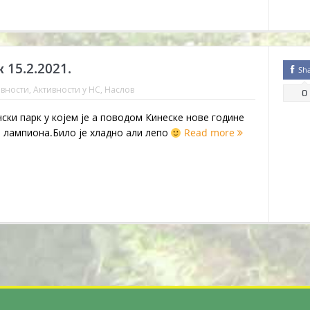
15.2.2021.
Sh
ивности
,
Активности у НС
,
Наслов
0
ки парк у којем је а поводом Кинеске нове године
 лампиона.Било је хладно али лепо
Read more