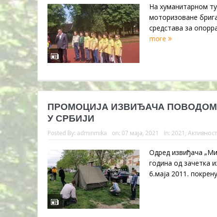
На хуманитарном тур
моторизоване брига
средстава за опорра
more
ПРОМОЦИЈА ИЗВИЂАЧА ПОВОДОМ 
У СРБИЈИ
Posted By:
adminmika
on:
07 маја, 2021
In:
2021
,
Активнос
Одред извиђача „Ми
година од зачетка и
6.маја 2011. покрену