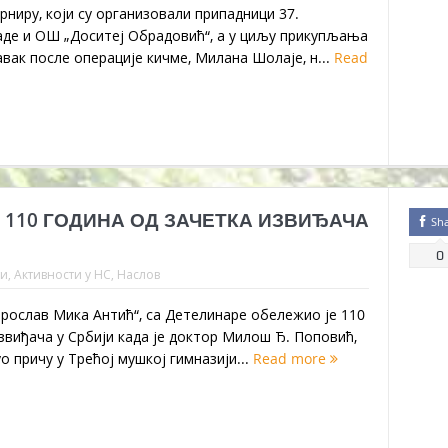
ниру, који су организовали припадници 37.
де и ОШ „Доситеј Обрадовић“, а у циљу прикупљања
вак после операције кичме, Милана Шолаје, н...
Read
110 ГОДИНА ОД ЗАЧЕТКА ИЗВИЂАЧА
Sh
0
ти
,
Активности у НС
,
Наслов
рослав Мика Антић“, са Детелинаре обележио је 110
звиђача у Србији када је доктор Милош Ђ. Поповић,
о причу у Трећој мушкој гимназији...
Read more