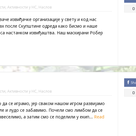
сти
,
Активности у НС
,
Наслов
0
аче извиђачке организације у свету и код нас
х после Скупштине одреда како бисмо и наше
са настанком извиђаштва. Наш маскирани Робер
Sh
сти
,
Активности у НС
,
Наслов
0
 да се играмо, јер сваком нашом игром развијамо
ле и лудо се забавимо. Почели смо лимбом да се
веселимо, а затим смо се поделили у екип...
Read