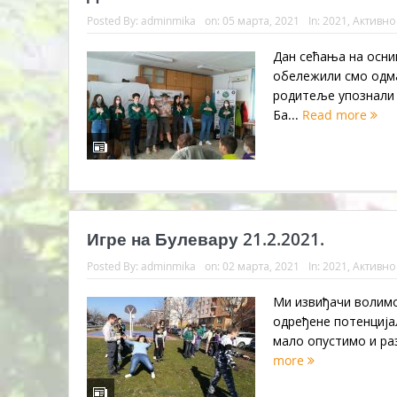
Posted By:
adminmika
on:
05 марта, 2021
In:
2021
,
Активно
Дан сећања на оснив
обележили смо одма
родитеље упознали 
Ба...
Read more
Игре на Булевару 21.2.2021.
Posted By:
adminmika
on:
02 марта, 2021
In:
2021
,
Активно
Ми извиђачи волимо
одређене потенција
мало опустимо и раз
more