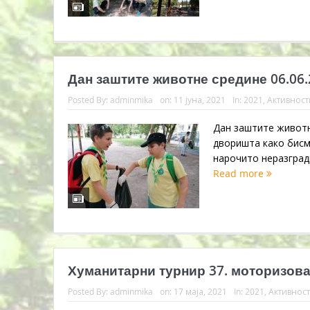
Дан заштите животне средине 06.06.
Posted By:
adminmika
on:
11 јуна, 2021
In:
2021
,
Активност
Дан заштите живот
дворишта како бисмо
нарочито неразгради
Read more
Хуманитарни турнир 37. моторизован
Posted By:
adminmika
on:
17 маја, 2021
In:
2021
,
Активнос