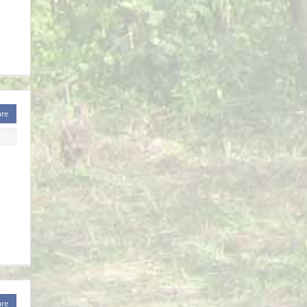
are
are