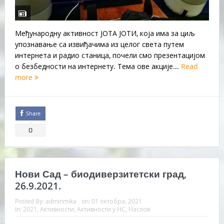
Међународну активност ЈОТА ЈОТИ, која има за циљ
упознавање са извиђачима из целог света путем
интернета и радио станица, почели смо презентацијом
о безбедности на интернету. Тема ове акције...
Read
more
Share
0
Нови Сад – биодиверзитетски град,
26.9.2021.
Posted By:
adminmika
on:
01 октобра, 2021
In:
2021
,
Активности
,
Активности у НС
,
Наслов