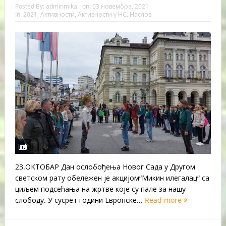
Posted By:
adminmika
on:
03 новембра, 2021
In:
2021
,
Активности
,
Активности у НС
,
Наслов
23.ОКТОБАР Дан ослобођења Новог Сада у Другом
светском рату обележен је акцијом“Микин илегалац“ са
циљем подсећања на жртве које су пале за нашу
слободу. У сусрет години Европске...
Read more