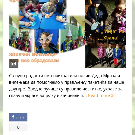
Са пуно радости смо прихватили позив Деда Мраза и
вилењака да помогнемо у прављењу пакетића за наше
другаре. Вредне ручице су правиле честитке, украсе за
главу и украсе за јелку и зачинили п...
Read more
Share
0