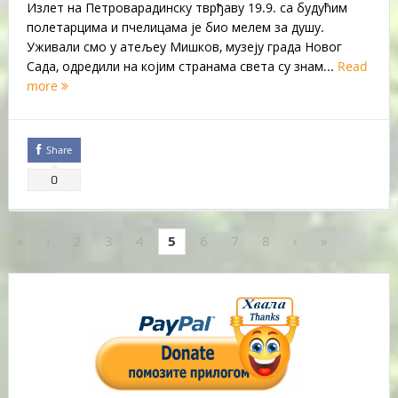
Излет на Петроварадинску тврђаву 19.9. са будућим
полетарцима и пчелицама је био мелем за душу.
Уживали смо у атељеу Мишков, музеју града Новог
Сада, одредили на којим странама света су знам...
Read
more
Share
0
«
‹
2
3
4
5
6
7
8
›
»