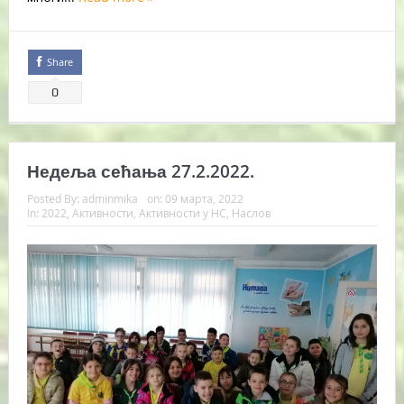
Share
0
Недеља сећања 27.2.2022.
Posted By:
adminmika
on:
09 марта, 2022
In:
2022
,
Активности
,
Активности у НС
,
Наслов