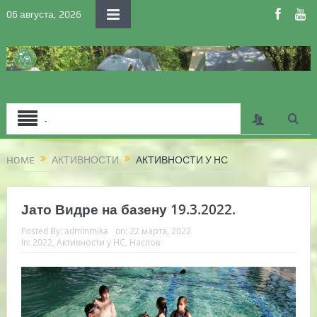
06 августа, 2026
.
HOME
АКТИВНОСТИ
АКТИВНОСТИ У НС
Јато Видре на базену 19.3.2022.
Posted By:
adminmika
on:
22 марта, 2022
In:
2022
,
Активности у НС
,
Наслов