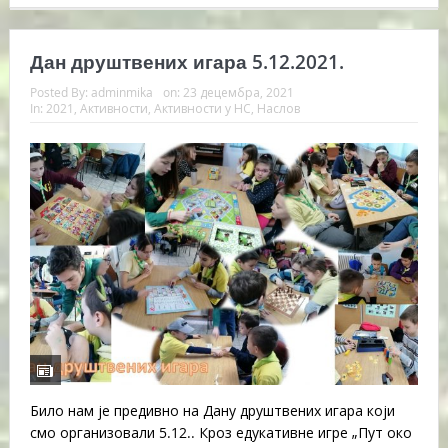
Дан друштвених игара 5.12.2021.
Posted By:
adminmika
on:
23 децембра, 2021
In:
2021
,
Активности
,
Активности у НС
,
Наслов
Било нам је предивно на Дану друштвених игара који
смо организовали 5.12.. Кроз едукативне игре „Пут око