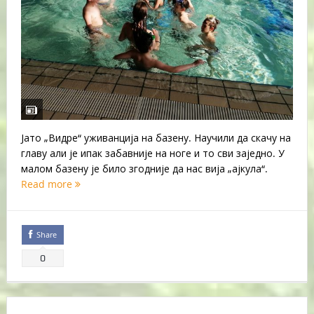
Јато „Видре“ уживанција на базену. Научили да скачу на
главу али је ипак забавније на ноге и то сви заједно. У
малом базену је било згодније да нас вија „ајкула“.
Read more
Share
0