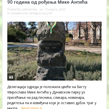
90 година од рођења Мике Антића
Posted By:
adminmika
on:
15 марта, 2022
In:
Активности
,
Активности у НС
Делегација одреда је положила цвеће на бисту
Мирослава Мике Антића у Дунавском парку уз
присећање на рад песника, сликара, новинара,
редитеља па и извиђача који је оставио дубок траг у
многи...
Read more