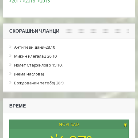
>2017
>2016
>2015
СКОРАШЊИ ЧЛАНЦИ
Антићеви дани-28.10
Микин илегалац 26.10
Излет Старжилово 19.10.
(нема наслова)
Вождовачки петобој 28.9.
ВРЕМЕ
NOVI SAD
◉