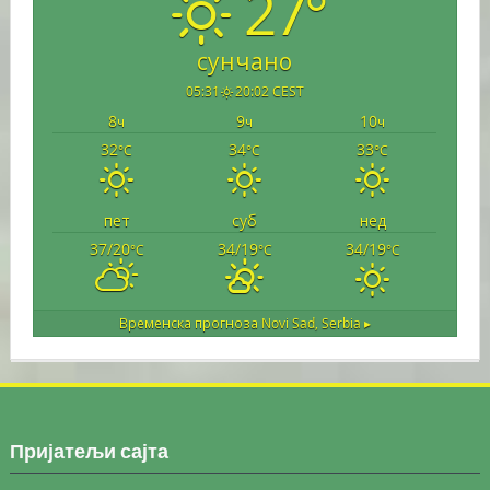
27°
сунчано
05:31
20:02 CEST
8
9
10
ч
ч
ч
32
34
33
°C
°C
°C
пет
суб
нед
37/20
34/19
34/19
°C
°C
°C
Временска прогноза
Novi Sad, Serbia ▸
Пријатељи сајта