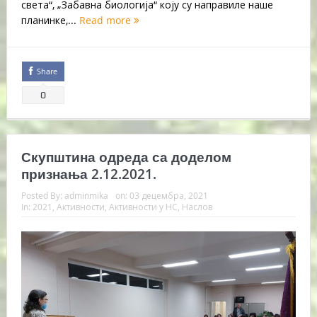
света“, „Забавна биологија“ коју су направиле наше
планинке,...
Read more
Share
0
Скупштина одреда са доделом
признања 2.12.2021.
Posted By:
adminmika
on:
03 децембра, 2021
In:
2021
,
Активности
,
Активности у НС
,
Наслов