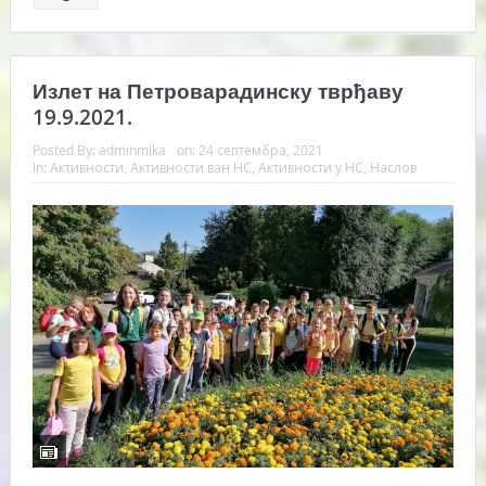
Излет на Петроварадинску тврђаву
19.9.2021.
Posted By:
adminmika
on:
24 септембра, 2021
In:
Активности
,
Активности ван НС
,
Активности у НС
,
Наслов