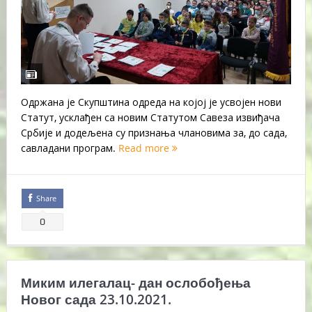
Одржана је Скупштина одреда на којој је усвојен нови
Статут, усклађен са новим Статутом Савеза извиђача
Србије и додељена су признања члановима за, до сада,
савладани програм.
Read more
Share
0
Миким илегалац- дан ослобођења
Новог сада 23.10.2021.