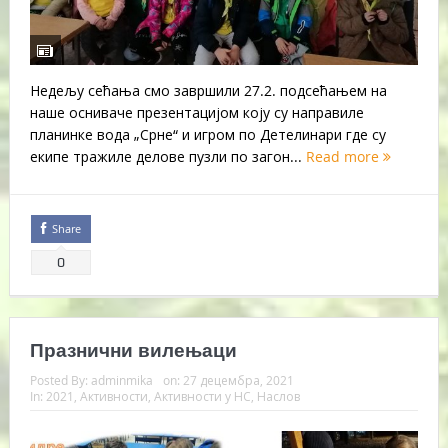
Недељу сећања смо завршили 27.2. подсећањем на
наше осниваче презентацијом коју су направиле
планинке вода „Срне“ и игром по Детелинари где су
екипе тражиле делове пузли по загон...
Read more
Share
0
Празнични вилењаци
Posted By:
adminmika
on:
27 децембра, 2021
In:
2021
,
Активности
,
Активности у НС
,
Наслов