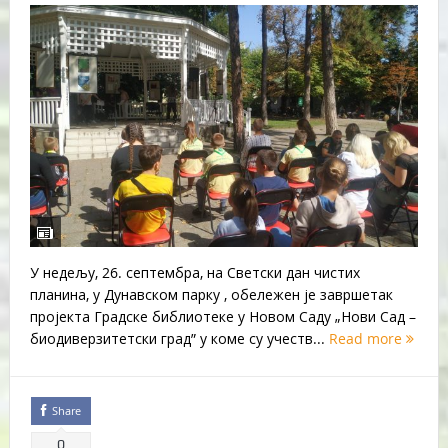
У недељу, 26. септембра, на Светски дан чистих
планина, у Дунавском парку , обележен је завршетак
пројекта Градске библиотеке у Новом Саду „Нови Сад –
биодиверзитетски град” у коме су учеств...
Read more
Share
0