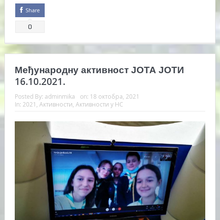
Share
0
Међународну активност ЈОТА ЈОТИ
16.10.2021.
Posted By:
adminmika
on:
18 октобра, 2021
In:
2021
,
Активности
,
Активности у НС