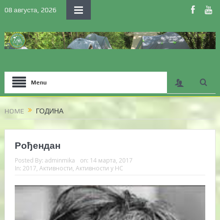
08 августа, 2026
Menu
HOME
ГОДИНА
Рођендан
Posted By:
adminmika
on:
14 марта, 2017
In:
2017
,
Активности
,
Активности у НС