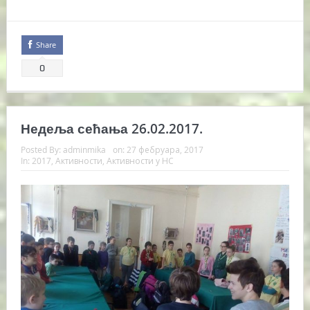
Share
0
Недеља сећања 26.02.2017.
Posted By:
adminmika
on:
27 фебруара, 2017
In:
2017
,
Активности
,
Активности у НС