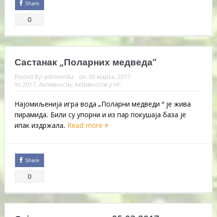
Share
0
Састанак „Поларних медведа“
Posted By:
adminmika
on:
08 марта, 2017
In:
2017
,
Активности
,
Активности у НС
Најомиљенија игра вода „Поларни медведи “ је жива
пирамида. Били су упорни и из пар покушаја база је
ипак издржала.
Read more
Share
0