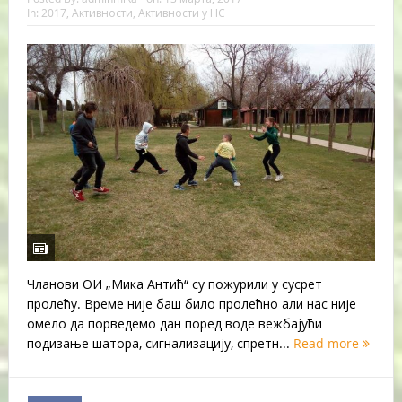
In:
2017
,
Активности
,
Активности у НС
Чланови ОИ „Мика Антић“ су пожурили у сусрет
пролећу. Време није баш било пролећно али нас није
омело да порведемо дан поред воде вежбајући
подизање шатора, сигнализацију, спретн...
Read more