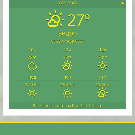
NOVI SAD
◉
27°
ведро
05:33
19:59 CEST
10
11
12
ч
ч
ч
28
30
30
°C
°C
°C
нед
пон
уто
34/16
36/19
38/20
°C
°C
°C
Временска прогноза
Novi Sad, Serbia ▸