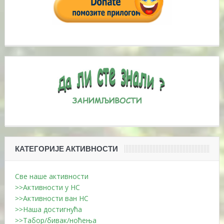
КАТЕГОРИЈЕ АКТИВНОСТИ
Све наше активности
>>Активности у НС
>>Активности ван НС
>>Наша достигнућа
>>Табор/бивак/ноћења