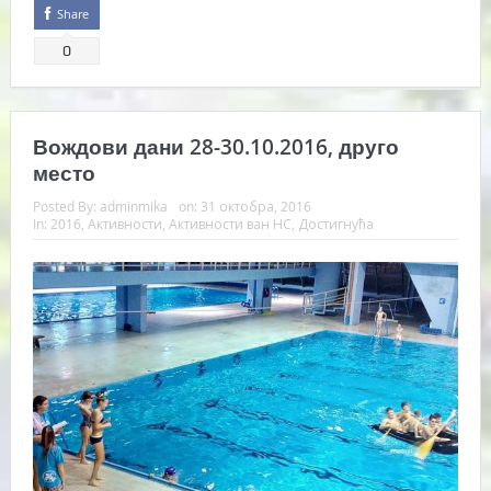
Share
0
Вождови дани 28-30.10.2016, друго
место
Posted By:
adminmika
on:
31 октобра, 2016
In:
2016
,
Активности
,
Активности ван НС
,
Достигнућа