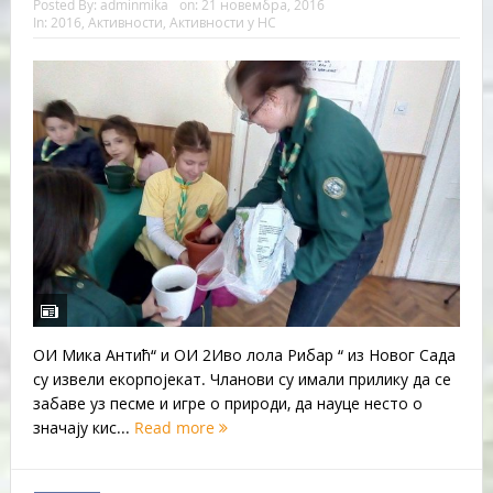
Posted By:
adminmika
on:
21 новембра, 2016
In:
2016
,
Активности
,
Активности у НС
ОИ Мика Антић“ и ОИ 2Иво лола Рибар “ из Новог Сада
су извели екорпојекат. Чланови су имали прилику да се
забаве уз песме и игре о природи, да науце несто о
значају кис...
Read more