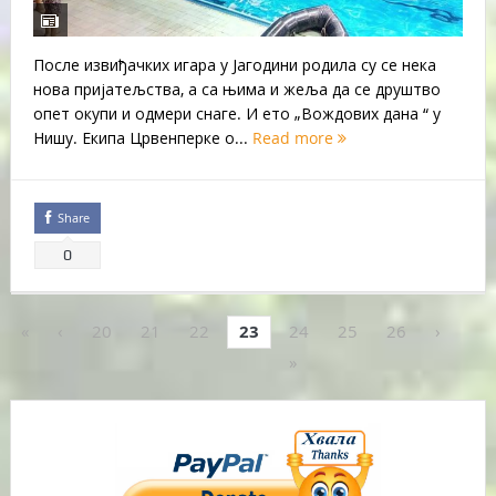
После извиђачких игара у Јагодини родила су се нека
нова пријатељства, а са њима и жеља да се друштво
опет окупи и одмери снаге. И ето „Вождових дана “ у
Нишу. Екипа Црвенперке о...
Read more
Share
0
«
‹
20
21
22
23
24
25
26
›
»