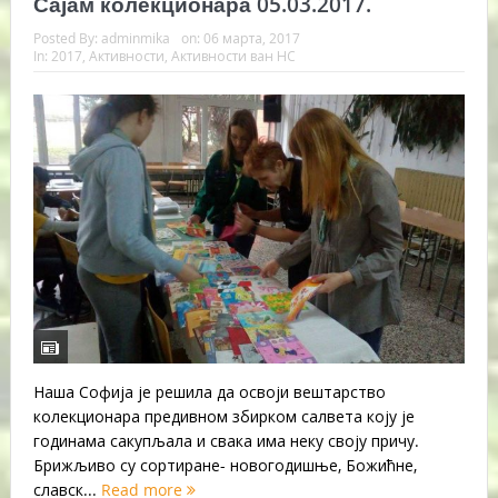
Сајам колекционара 05.03.2017.
Posted By:
adminmika
on:
06 марта, 2017
In:
2017
,
Активности
,
Активности ван НС
Наша Софија је решила да освоји вештарство
колекционара предивном збирком салвета коју је
годинама сакупљала и свака има неку своју причу.
Брижљиво су сортиране- новогодишње, Божићне,
славск...
Read more