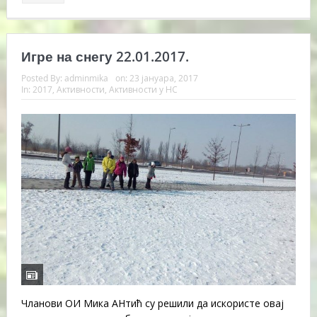
Игре на снегу 22.01.2017.
Posted By:
adminmika
on:
23 јануара, 2017
In:
2017
,
Активности
,
Активности у НС
Чланови ОИ Мика АНтић су решили да искористе овај