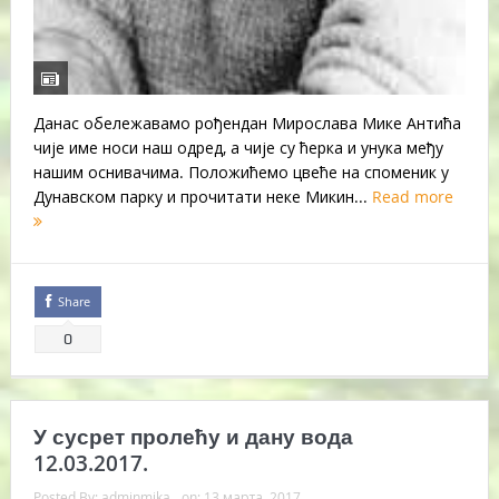
Данас обележавамо рођендан Мирослава Мике Антића
чије име носи наш одред, а чије су ћерка и унука међу
нашим оснивачима. Положићемо цвеће на споменик у
Дунавском парку и прочитати неке Микин...
Read more
Share
0
У сусрет пролећу и дану вода
12.03.2017.
Posted By:
adminmika
on:
13 марта, 2017