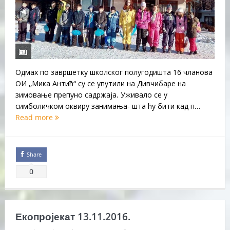
Одмах по завршетку школског полугодишта 16 чланова
ОИ ‚‚Мика Антић“ су се упутили на Дивчибаре на
зимовање препуно садржаја. Уживало се у
симболичком оквиру занимања- шта ћу бити кад п...
Read more
Share
0
Екопројекат 13.11.2016.