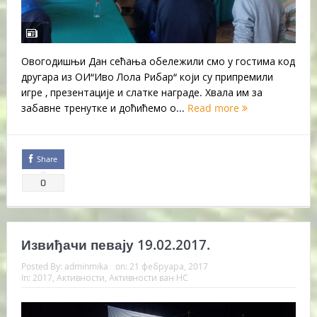
Овогодишњи Дан сећања обележили смо у гостима код
другара из ОИ“Иво Лола Рибар“ који су припремили
игре , презентације и слатке награде. Хвала им за
забавне тренутке и доћићемо о...
Read more
Share
0
Извиђачи певају 19.02.2017.
Posted By:
adminmika
on:
21 фебруара, 2017
In:
2017
,
Активности
,
Активности ван НС