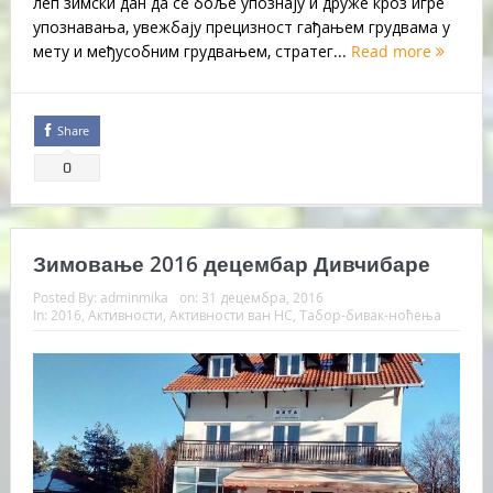
леп зимски дан да се боље упознају и друже кроз игре
упознавања, увежбају прецизност гађањем грудвама у
мету и међусобним грудвањем, стратег...
Read more
Share
0
Зимовање 2016 децембар Дивчибаре
Posted By:
adminmika
on:
31 децембра, 2016
In:
2016
,
Активности
,
Активности ван НС
,
Табор-бивак-ноћења