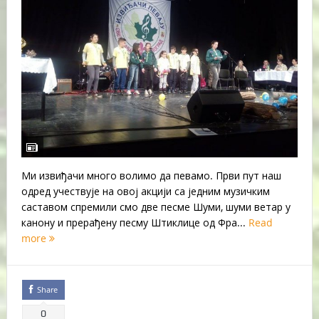
Ми извиђачи много волимо да певамо. Први пут наш
одред учествује на овој акцији са једним музичким
саставом спремили смо две песме Шуми, шуми ветар у
канону и прерађену песму Штиклице од Фра...
Read
more
Share
0