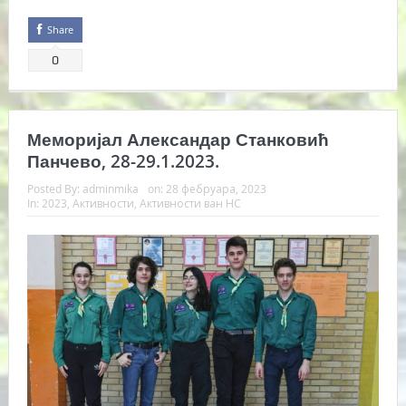
Share
0
Меморијал Александар Станковић
Панчево, 28-29.1.2023.
Posted By:
adminmika
on:
28 фебруара, 2023
In:
2023
,
Активности
,
Активности ван НС