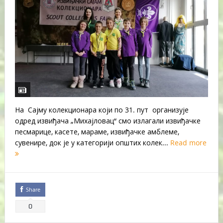
На Сајму колекционара који по 31. пут организује
одред извиђача „Михајловац“ смо излагали извиђачке
песмарице, касете, мараме, извиђачке амблеме,
сувенире, док је у категорији општих колек...
Read more
Share
0