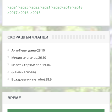
>2024
>2023
>2022
>2021
>2020
>2019
>2018
>2017
>2016
>2015
СКОРАШЊИ ЧЛАНЦИ
Антићеви дани-28.10
Микин илегалац 26.10
Излет Старжилово 19.10.
(нема наслова)
Вождовачки петобој 28.9.
ВРЕМЕ