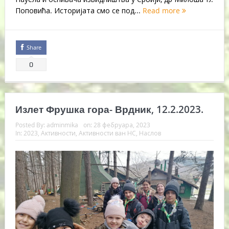
Поповића. Историјата смо се под...
Read more
Share
0
Излет Фрушка гора- Врдник, 12.2.2023.
Posted By:
adminmika
on:
28 фебруара, 2023
In:
2023
,
Активности
,
Активности ван НС
,
Наслов