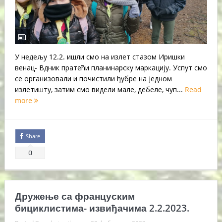
У недељу 12.2. ишли смо на излет стазом Иришки
венац- Вдник пратећи планинарску маркацију. Успут смо
се организовали и почистили ђубре на једном
излетишту, затим смо видели мале, дебеле, чуп...
Read
more
Share
0
Дружење са француским
бициклистима- извиђачима 2.2.2023.