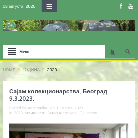
08 августа, 2026
Menu
HOME
ГОДИНА
2023
Сајам колекционарства, Београд
9.3.2023.
Posted By:
adminmika
on:
13 марта, 2023
In:
2023
,
Активности
,
Активности ван НС
,
Наслов