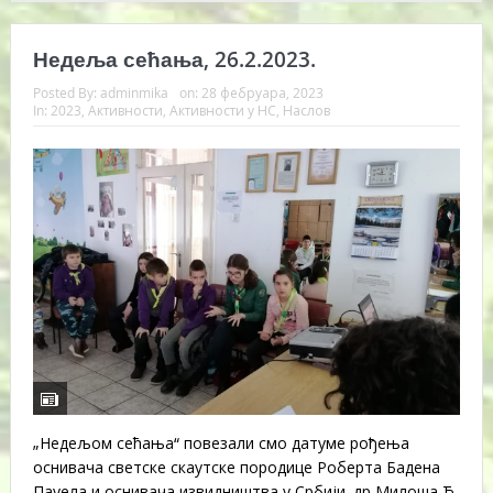
Недеља сећања, 26.2.2023.
Posted By:
adminmika
on:
28 фебруара, 2023
In:
2023
,
Активности
,
Активности у НС
,
Наслов
„Недељом сећања“ повезали смо датуме рођења
оснивача светске скаутске породице Роберта Бадена
Пауела и оснивача извидништва у Србији, др Милоша Ђ.