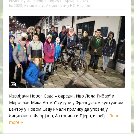
Posted By:
adminmika
on:
28 фебруара, 2023
In:
2023
,
Активности
,
Активности у НС
,
Наслов
Извиђачи Новог Сада – одреди „Иво Лола Рибар“ и
Мирослав Мика Антић“ су јуче у Француском културном
центру у Новом Саду имали прилику да упознају
бициклисте Флорјана, Антонина и Пјера, извиђ...
Read
more