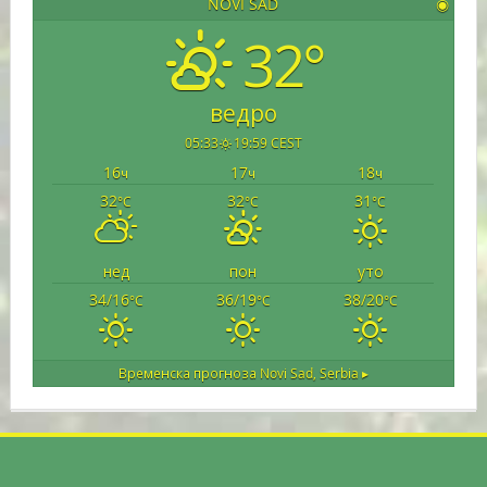
NOVI SAD
◉
32°
ведро
05:33
19:59 CEST
16
17
18
ч
ч
ч
32
32
31
°C
°C
°C
нед
пон
уто
34/16
36/19
38/20
°C
°C
°C
Временска прогноза
Novi Sad, Serbia ▸