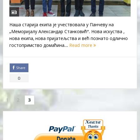
Наша старија екипа је учествовала у Панчеву на
„Меморијалу Александар Станковић“. Нова искуства ,
нова екипа, нова пријатељства и већ познато одлично
гостопримство домаћина...
Read more
Share
0
1
2
3