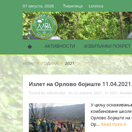
07 августа, 2026
Ћирилица
Latinica
.
АКТИВНОСТИ
ИЗВИЂАЧКИ ПОКРЕТ
HOME
ГОДИНА
2021
Излет на Орлово бојиште 11.04.2021
Posted By:
adminmika
on:
22 априла, 2021
In:
2021
,
Активн
У циљу оснаживања 
комбиноване школе 
Орлово бојиште на 
Ор...
Read more