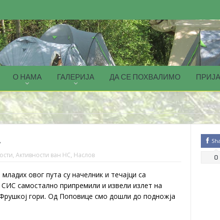
О НАМА
ГАЛЕРИЈА
ДА СЕ ПОХВАЛИМО
ПРИЈА
.
Sh
ости
,
Активности ван НС
,
Наслов
0
младих овог пута су начелник и течајци са
СИС самостално припремили и извели излет на
Фрушкој гори. Од Поповице смо дошли до подножја