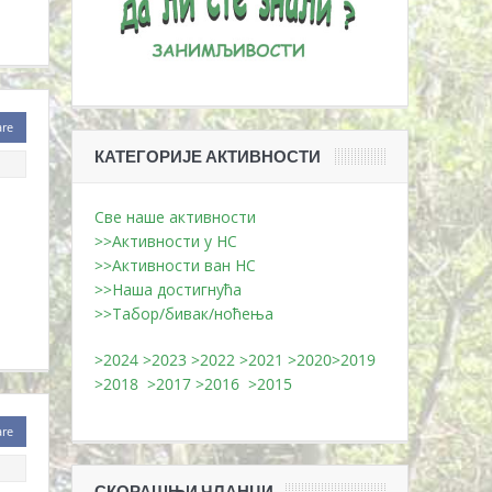
are
КАТЕГОРИЈЕ АКТИВНОСТИ
Све наше активности
>>Активности у НС
>>Активности ван НС
>>Наша достигнућа
>>Табор/бивак/ноћења
>2024
>2023
>2022
>2021
>2020
>2019
>2018
>2017
>2016
>2015
are
СКОРАШЊИ ЧЛАНЦИ