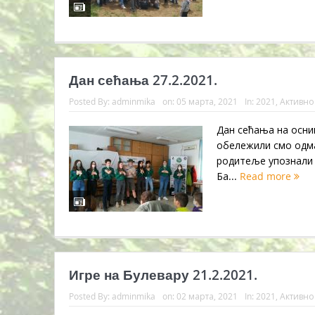
Дан сећања 27.2.2021.
Posted By:
adminmika
on:
05 марта, 2021
In:
2021
,
Активно
Дан сећања на оснив
обележили смо одма
родитеље упознали 
Ба...
Read more
Игре на Булевару 21.2.2021.
Posted By:
adminmika
on:
02 марта, 2021
In:
2021
,
Активно