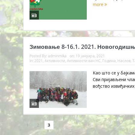
more
Зимовање 8-16.1. 2021. Новогодишњ
Posted By:
adminmika
on:
19 јануара, 2021
In:
2021
,
Активности
,
Активности ван НС
,
Година
,
Наслов
,
Т
Као што се у бајкам
Сви пријављени члан
вођство извиђачких 
1
2
3