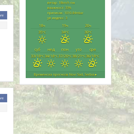
ветар: 18
nw
km/h
влажност: 33
%
притисак: 1010.84
mbar
are
ув индекс: 3
18
19
20
ч
ч
ч
35
34
30
°C
°C
°C
суб
нед
пон
уто
сре
33/18
34/18
37/20
38/21
36/18
°C
°C
°C
°C
°C
Временска прогноза
Novi Sad, Serbia ▸
are