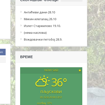
Антићеви дани-28.10
Микин илегалац 26.10
Излет Старжилово 19.10.
(нема наслова)
Вождовачки петобој 28.9.
are
ВРЕМЕ
NOVI SAD
◉
36°
пљускови
05:32
20:00 CEST
осећај: 37
°c