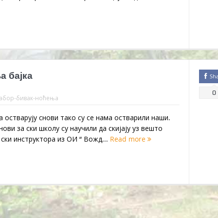
а бајка
Sh
0
абор-бивак-ноћења
а остварују снови тако су се нама остварили наши.
ови за ски школу су научили да скијају уз вешто
ски инструктора из ОИ “ Вожд...
Read more