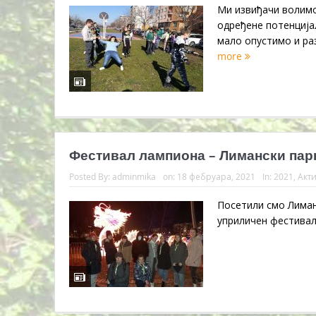
Ми извиђачи волимо
одређене потенција
мало опустимо и раз
more
Фестивал лампиона – Лимански парк 
Posted By:
adminmika
on:
18 фебруара, 2021
In:
2021
,
Акт
Посетили смо Лиманс
уприличен фестивал