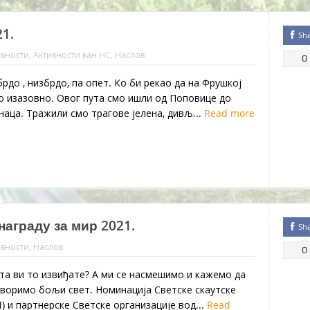
1.
Sh
ивности
,
Активности ван НС
,
Наслов
0
брдо , низбрдо, па опет. Ко би рекао да на Фрушкој
о изазовно. Овог пута смо ишли од Поповице до
аца. Тражили смо трагове јелена, дивљ...
Read more
аграду за мир 2021.
Sh
ивности
,
Наслов
0
та ви то извиђате? А ми се насмешимо и кажемо да
творимо бољи свет. Номинација Светске скаутске
 и партнерске Светске организације вод...
Read