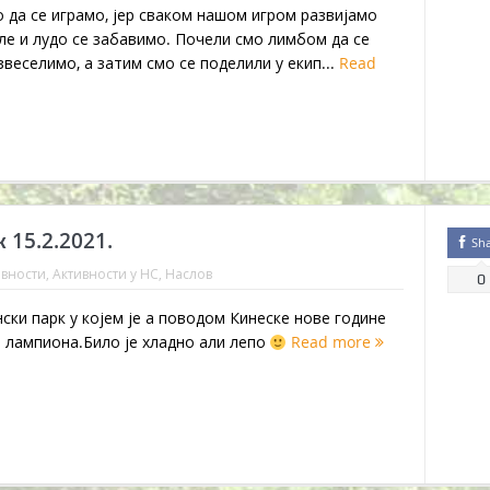
 да се играмо, јер сваком нашом игром развијамо
ле и лудо се забавимо. Почели смо лимбом да се
веселимо, а затим смо се поделили у екип...
Read
15.2.2021.
Sh
ивности
,
Активности у НС
,
Наслов
0
ки парк у којем је а поводом Кинеске нове године
 лампиона.Било је хладно али лепо
Read more