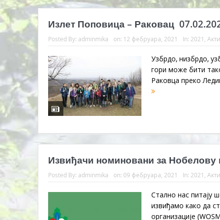
Излет Поповица – Раковац 07.02.202
Posted By:
adminmika
on:
12 фебруара, 2021
In:
2021
,
Акт
Узбрдо, низбрдо, уз
гори може бити так
Раковца преко Ледин
Извиђачи номиновани за Нобелову н
Posted By:
adminmika
on:
09 фебруара, 2021
In:
2021
,
Акт
Стално нас питају ш
извиђамо како да с
организације (WOSM)