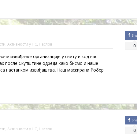
Sh
сти
,
Активности у НС
,
Наслов
0
аче извиђачке организације у свету и код нас
х после Скупштине одреда како бисмо и наше
са настанком извиђаштва. Наш маскирани Робер
Sh
сти
,
Активности у НС
,
Наслов
0