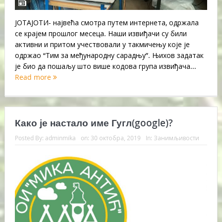
ЈОТАЈОТИ- највећа смотра путем интернета, одржала
се крајем прошлог месеца. Наши извиђачи су били
активни и притом учествовали у такмичењу које је
одржао “Тим за међународну сарадњу”. Њихов задатак
је био да пошаљу што више кодова група извиђача...
Read more
Како је настало име Гугл(google)?
Posted By:
adminmika
on:
30 октобра, 2019
In:
Занимљивости