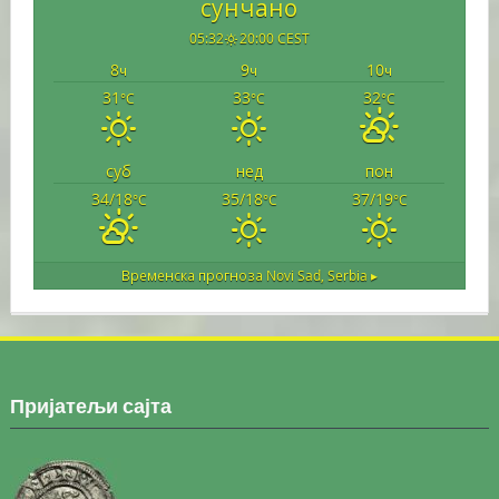
сунчано
05:32
20:00 CEST
8
9
10
ч
ч
ч
31
33
32
°C
°C
°C
суб
нед
пон
34/18
35/18
37/19
°C
°C
°C
Временска прогноза
Novi Sad, Serbia ▸
Пријатељи сајта