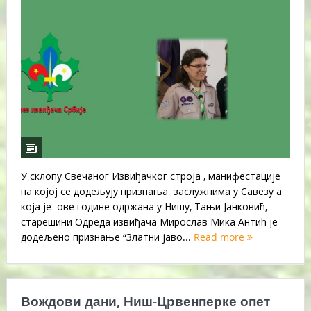
У склопу Свечаног Извиђачког строја , манифестације
на којој се додељују признања заслужнима у Савезу а
која је ове године одржана у Нишу, Тањи Јанковић,
старешини Одреда извиђача Мирослав Мика Антић је
додељено признање “Златни јаво...
Read more
Вождови дани, Ниш-Црвенперке опет