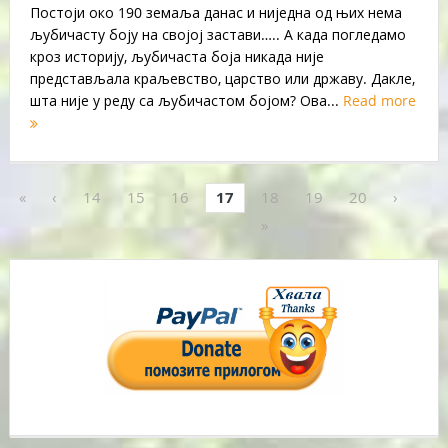
Постоји око 190 земаља данас и ниједна од њих нема
љубичасту боју на својој застави….. А када погледамо
кроз историју, љубичаста боја никада није
представљала краљевство, царство или државу. Дакле,
шта није у реду са љубичастом бојом? Ова...
Read more
«
‹
14
15
16
17
18
19
20
›
»