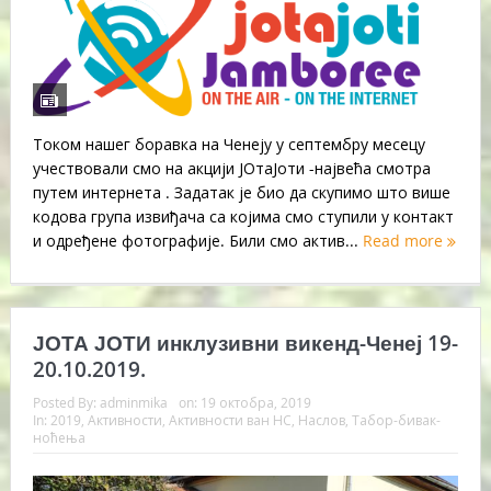
Током нашег боравка на Ченеју у септембру месецу
учествовали смо на акцији ЈОтаЈоти -највећа смотра
путем интернета . Задатак је био да скупимо што више
кодова група извиђача са којима смо ступили у контакт
и одређене фотографије. Били смо актив...
Read more
ЈОТА ЈОТИ инклузивни викенд-Ченеј 19-
20.10.2019.
Posted By:
adminmika
on:
19 октобра, 2019
In:
2019
,
Активности
,
Активности ван НС
,
Наслов
,
Табор-бивак-
ноћења