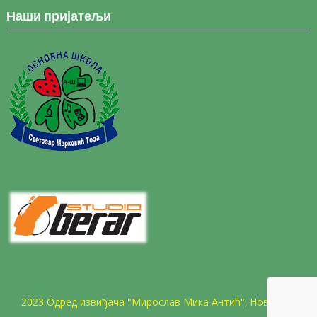
Наши пријатељи
2023 Одред извиђача "Мирослав Мика Антић", Нови Сад