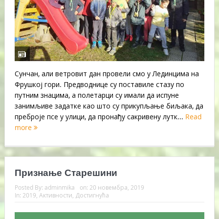
Сунчан, али ветровит дан провели смо у Лединцима на
Фрушкој гори. Предводнице су поставиле стазу по
путним знацима, а полетарци су имали да испуне
занимљиве задатке као што су прикупљање биљака, да
преброје псе у улици, да пронађу сакривену лутк...
Read
more
Признање Старешини
Posted By:
adminmika
on:
20 новембра, 2019
In:
2019
,
Активности
,
Достигнућа