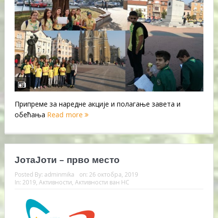
Припреме за наредне акције и полагање завета и
обећања
Read more
ЈотаЈоти – прво место
Posted By:
adminmika
on:
26 октобра, 2019
In:
2019
,
Активности
,
Активности ван НС