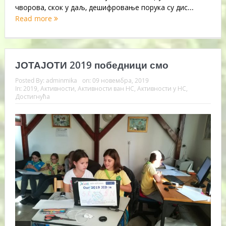
чворова, скок у даљ, дешифровање порука су дис...
Read more
ЈОТАЈОТИ 2019 победници смо
Posted By:
adminmika
on:
09 новембра, 2019
In:
2019
,
Активности
,
Активности ван НС
,
Активности у НС
,
Достигнућа