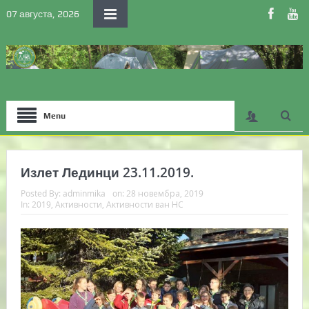
07 августа, 2026
Menu
Излет Лединци 23.11.2019.
Posted By:
adminmika
on:
28 новембра, 2019
In:
2019
,
Активности
,
Активности ван НС