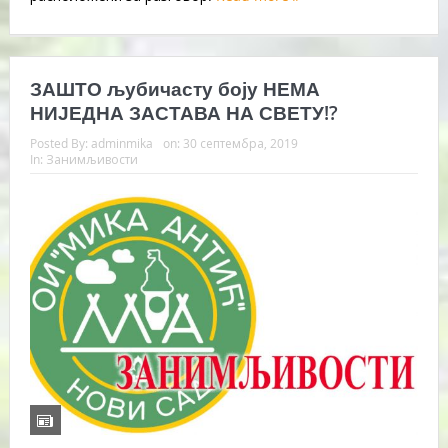
ЗАШТО љубичасту боју НЕМА
НИЈЕДНА ЗАСТАВА НА СВЕТУ!?
Posted By:
adminmika
on:
30 септембра, 2019
In:
Занимљивости