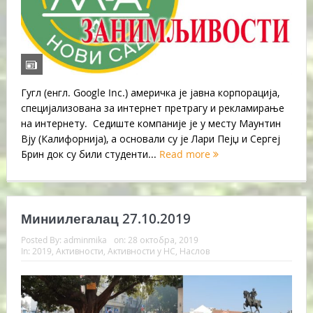
Гугл (енгл. Google Inc.) америчка је јавна корпорација,
специјализована за интернет претрагу и рекламирање
на интернету. Седиште компаније је у месту Маунтин
Вју (Калифорнија), а основали су је Лари Пејџ и Сергеј
Брин док су били студенти...
Read more
Миниилегалац 27.10.2019
Posted By:
adminmika
on:
28 октобра, 2019
In:
2019
,
Активности
,
Активности у НС
,
Наслов