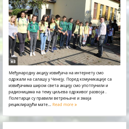
Међународну акцију извиђача на интернету смо
одржали на салашу у Ченеју. Поред комуникације са
извиђачима широм света акцију смо употпунили и
радионицама на тему циљева одрживог развоја .
Полетарци су правили ветрењаче и змаја
рециклирајући мате...
Read more