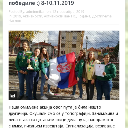
победиле :) 8-10.11.2019
Posted By:
adminmika
on:
12 новембра, 2019
In:
2019
,
Активности
,
Активности ван НС
,
Година
,
Достигнућа
,
Наслов
Наша омиљена акција овог пута је била нешто
другачија. Окушали смо се у топографији. Занимљива и
лепа стаза са цртањем скице дела пута, панорамског
снимка, писањем извештаја. Сигнализација, везивање