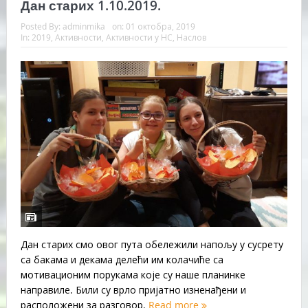
Дан старих 1.10.2019.
Posted By:
adminmika
on:
01 октобра, 2019
In:
2019
,
Активности
,
Активности у НС
,
Наслов
Дан старих смо овог пута обележили напољу у сусрету
са бакама и декама делећи им колачиће са
мотивационим порукама које су наше планинке
направиле. Били су врло пријатно изненађени и
расположени за разговор.
Read more