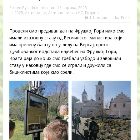
Posted By:
adminmika
on:
13 априла, 2025
In:
2025
,
Активности
,
Активности ван НС
,
Година
Штампање
Email
Провели смо предиван дан на Фрушкој Гори иако смо
имали изазовну стазу од Беочинског манастира који
има прелепу башту по угледу на Версај, преко
Думбовачког водопада највећег на Фрушкој Гори,
Врата раја до којих смо гребали узбрдо и завршили
стазу у Раковцу где смо се играли и дружили са
бициклистима које смо срели.