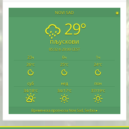
NOVI SAD
◉
29°
пљускови
05:32
20:00 CEST
23
0
1
ч
ч
ч
26
25
24
°C
°C
°C
суб
нед
пон
34/18
34/17
37/19
°C
°C
°C
Временска прогноза
Novi Sad, Serbia ▸