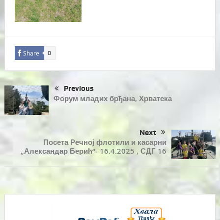
Share
0
Previous
Форум младих брђана, Хрватска
Next
Посета Речној флотили и касарни
„Александар Берић“- 16.4.2025 , СДГ 16