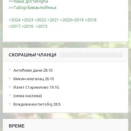
>>Наша достигнућа
>>Табор/бивак/ноћења
>2024
>2023
>2022
>2021
>2020
>2019
>2018
>2017
>2016
>2015
СКОРАШЊИ ЧЛАНЦИ
Антићеви дани-28.10
Микин илегалац 26.10
Излет Старжилово 19.10.
(нема наслова)
Вождовачки петобој 28.9.
ВРЕМЕ