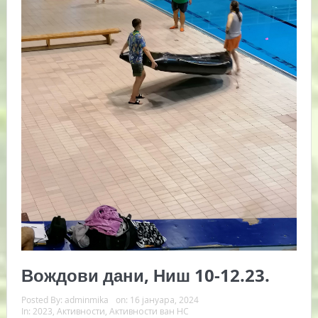
Вождови дани, Ниш 10-12.23.
Posted By:
adminmika
on:
16 јануара, 2024
In:
2023
,
Активности
,
Активности ван НС