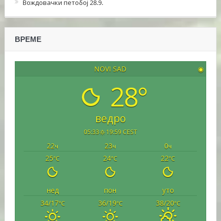
Вождовачки петобој 28.9.
ВРЕМЕ
NOVI SAD
◉
28°
ведро
05:33
19:59 CEST
22
23
0
ч
ч
ч
25
24
22
°C
°C
°C
нед
пон
уто
34/17
36/19
38/20
°C
°C
°C