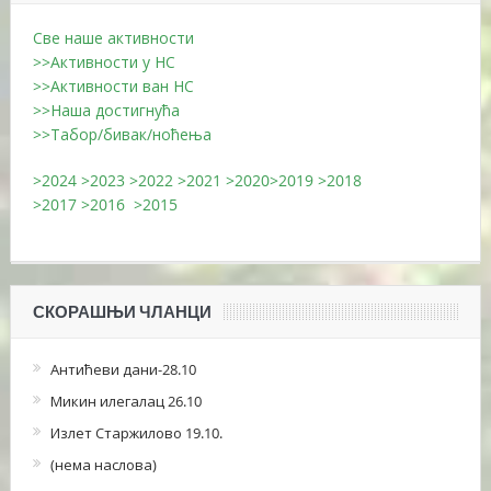
Све наше активности
>>Активности у НС
>>Активности ван НС
>>Наша достигнућа
>>Табор/бивак/ноћења
>2024
>2023
>2022
>2021
>2020
>2019
>2018
>2017
>2016
>2015
СКОРАШЊИ ЧЛАНЦИ
Антићеви дани-28.10
Микин илегалац 26.10
Излет Старжилово 19.10.
(нема наслова)