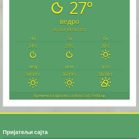
27°
ведро
05:33
19:59 CEST
4
5
6
ч
ч
ч
24
23
20
°C
°C
°C
нед
пон
уто
34/18
36/19
38/20
°C
°C
°C
Временска прогноза
Novi Sad, Serbia ▸
Пријатељи сајта