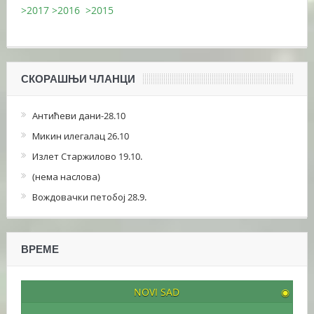
>2017
>2016
>2015
СКОРАШЊИ ЧЛАНЦИ
Антићеви дани-28.10
Микин илегалац 26.10
Излет Старжилово 19.10.
(нема наслова)
Вождовачки петобој 28.9.
ВРЕМЕ
NOVI SAD
◉