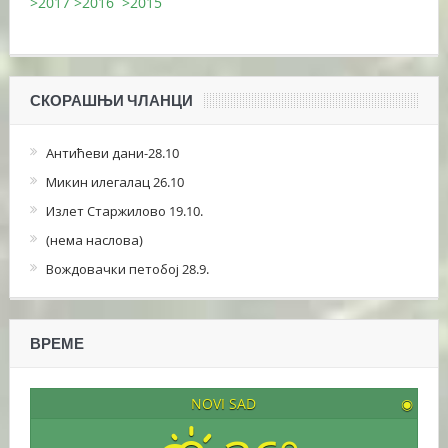
>2017
>2016
>2015
СКОРАШЊИ ЧЛАНЦИ
Антићеви дани-28.10
Микин илегалац 26.10
Излет Старжилово 19.10.
(нема наслова)
Вождовачки петобој 28.9.
ВРЕМЕ
NOVI SAD
◉