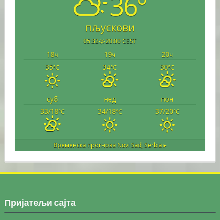
36°
пљускови
05:32
20:00 CEST
18
19
20
ч
ч
ч
35
34
30
°C
°C
°C
суб
нед
пон
33/18
34/18
37/20
°C
°C
°C
Временска прогноза
Novi Sad, Serbia ▸
Пријатељи сајта