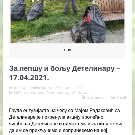
dav
За лепшу и бољу Детелинару –
17.04.2021.
Posted By:
adminmika
on:
23 априла, 2021
In:
2021
,
Активности
,
Активности у НС
,
Наслов
Штампање
Email
Група ентузијаста на челу са Мајом Радаковић са
Детелинаре је покренула акцију пролећног
чишћења Детелинаре и одмах смо изразили жељу
да им се прикључимо и допринесемо нашој