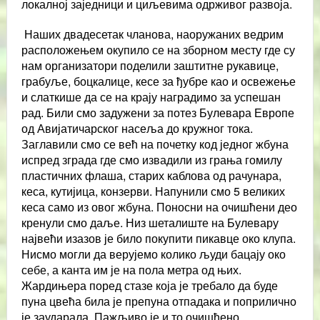
локалној заједници и циљевима одрживог развоја.
Наших двадесетак чланова, наоружаних ведрим
расположењем окупило се на зборном месту где су
нам организатори поделили заштитне рукавице,
грабуље, боцкалице, кесе за ђубре као и освежење
и слаткише да се на крају наградимо за успешан
рад. Били смо задужени за потез Булевара Европе
од Авијатичарског насеља до кружног тока.
Заглавили смо се већ на почетку код једног жбуна
испред зграда где смо извадили из грања гомилу
пластичних флаша, старих каблова од рачунара,
кеса, кутијица, конзерви. Напунили смо 5 великих
кеса само из овог жбуна. Поносни на очишћени део
кренули смо даље. Низ шеталиште на Булевару
највећи изазов је било покупити пикавце око клупа.
Нисмо могли да верујемо колико људи бацају око
себе, а канта им је на пола метра од њих.
Жардињера поред стазе која је требало да буде
пуна цвећа била је препуна отпадака и поприлично
је заударала. Пажљиво је и то очишћено.