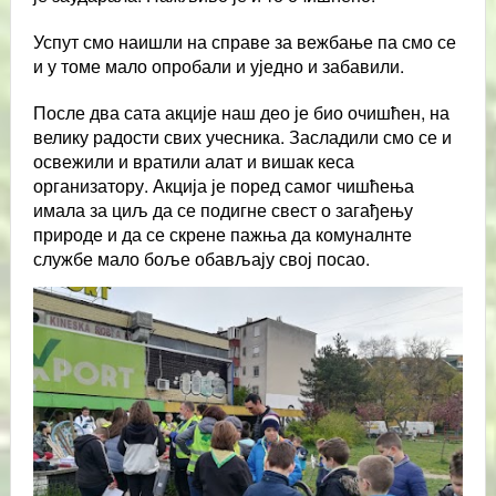
Успут смо наишли на справе за вежбање па смо се
и у томе мало опробали и уједно и забавили.
После два сата акције наш део је био очишћен, на
велику радости свих учесника. Засладили смо се и
освежили и вратили алат и вишак кеса
организатору. Акција је поред самог чишћења
имала за циљ да се подигне свест о загађењу
природе и да се скрене пажња да комуналнте
службе мало боље обављају свој посао.