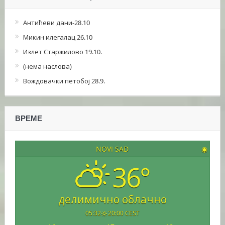
Антићеви дани-28.10
Микин илегалац 26.10
Излет Старжилово 19.10.
(нема наслова)
Вождовачки петобој 28.9.
ВРЕМЕ
NOVI SAD
◉
36°
делимично облачно
05:32
20:00 CEST