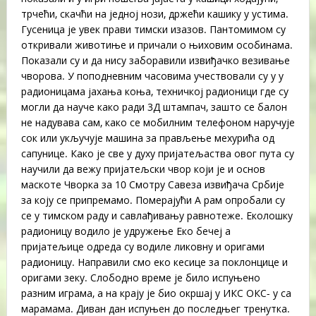
трчећи, скачћи на једној нози, држећи кашику у устима.
Гусеница је увек прави тимски изазов. Пантомимом су
откривали животиње и причали о њиховим особинама.
Показали су и да нису заборавили извиђачко везивање
чворова. У поподневним часовима учествовали су у у
радионицама јахања коња, техничкој радионици где су
могли да науче како ради 3Д штампач, зашто се балон
не надувава сам, како се мобилним телефоном наручује
сок или укључује машина за прављење мехурића од
сапунице. Како је све у духу пријатељаства овог пута су
научили да вежу пријатељски чвор који је и основ
маскоте Чворка за 10 Смотру Савеза извиђача Србије
за коју се припремамо. Померајући А рам опробали су
се у тимском раду и савлађивању равнотеже. Еколошку
радионицу водило је удружење Еко бечеј а
пријатељице одреда су водиле ликовну и оригами
радионицу. Направили смо еко кесице за поклонцице и
оригами зеку. Слободно време је било испуњено
разним играма, а на крају је био окршај у ИКС ОКС- у са
марамама. Диван дан испуњен до последњег тренутка.