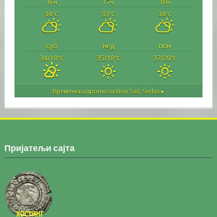
16
17
18
ч
ч
ч
34
33
34
°C
°C
°C
суб
нед
пон
34/18
35/18
37/20
°C
°C
°C
Временска прогноза
Novi Sad, Serbia ▸
Пријатељи сајта