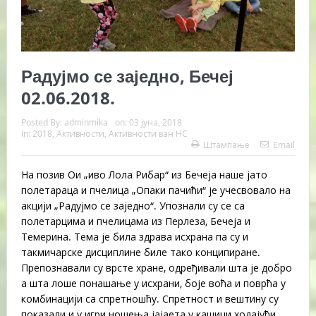
Радујмо се заједно, Бечеј
02.06.2018.
Posted By:
adminmika
on:
03 јуна, 2018
In:
2018
,
Активности
,
Активности ван НС
Штампање
Email
На позив Ои „иво Лола Рибар“ из Бечеја наше јато
полетараца и пчелица „Опаки пачићи“ је учесвовало на
акцији „Радујмо се заједно“. Упознали су се са
полетарцима и пчелицама из Перлеза, Бечеја и
Темерина. Тема је била здрава исхрана па су и
такмичарске дисциплине биле тако конципиране.
Препознавали су врсте хране, одређивали шта је добро
а шта лоше понашање у исхрани, боје воћа и поврћа у
комбинацији са спретношћу. Спретност и вештину су
показали и у игри ношења јајаета у кашици ходајући,