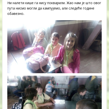
Ни налети кише га нису покварили. Жао нам је што овог
пута нисмо могли да кампујемо, али следеће године
обавезно.