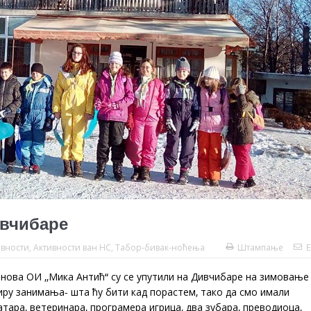
вчибаре
ивности
,
Активности ван НС
,
Табор-бивак-ноћења
Штампање
E
нова ОИ ‚‚Мика Антић“ су се упутили на Дивчибаре на зимовање
ру занимања- шта ћу бити кад порастем, тако да смо имали
латара, ветеринара, програмера игрица, два зубара, преводиоца,