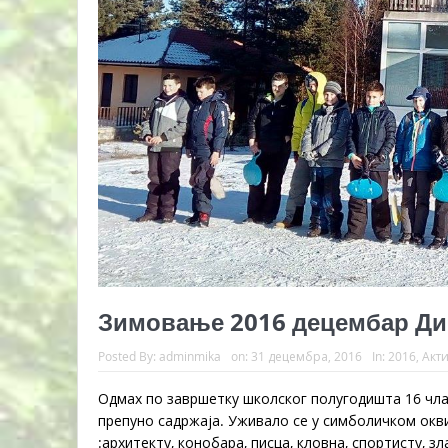
Зимовање 2016 децембар Ди
Posted By:
adminmika
on:
31 децембра, 2016
In:
2016
,
Акт
Одмах по завршетку школског полугодишта 16 чла
препуно садржаја. Уживало се у симболичком окви
:архитекту, конобара, писца, кловна, спортисту, з