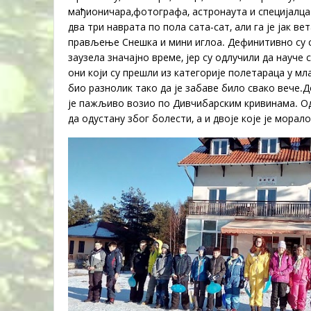
мађионичара,фотографа, астронаута и специјалца. С
два три наврата по пола сата-сат, али га је јак ве
прављење Снешка и мини иглоа. Дефинитивно су с
заузела значајно време, јер су одлучили да науче
они који су прешли из категорије полетараца у мла
био разнолик тако да је забаве било свако вече.До
је пажљиво возио по Дивчибарским кривинама. Од 
да одустану због болести, а и двоје које је морал