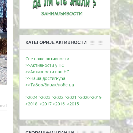
КАТЕГОРИЈЕ АКТИВНОСТИ
Све наше активности
>>Активности у НС
>>Активности ван НС
>>Наша достигнућа
>>Табор/бивак/ноћења
>2024
>2023
>2022
>2021
>2020
>2019
>2018
>2017
>2016
>2015
mail
СКОРАШЊИ ЧЛАНЦИ