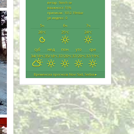
ветар: 5
se
km/h
влажност: 51
%
притисак: 1012.19
mbar
ув индекс: 0
5
6
7
ч
ч
ч
26
25
24
°C
°C
°C
суб
нед
пон
уто
сре
34/18
35/18
37/20
37/20
37/19
°C
°C
°C
°C
°C
Временска прогноза
Novi Sad, Serbia ▸