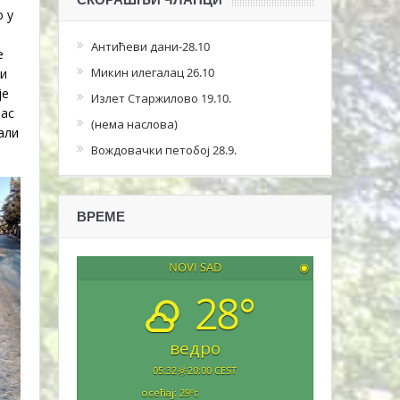
о у
Антићеви дани-28.10
е
Микин илегалац 26.10
 и
је
Излет Старжилово 19.10.
нас
(нема наслова)
али
Вождовачки петобој 28.9.
ВРЕМЕ
NOVI SAD
◉
28°
ведро
05:32
20:00 CEST
осећај: 29
°c