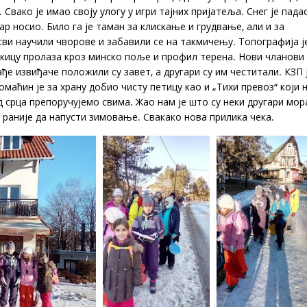
вако је имао своју улогу у игри тајних пријатеља. Снег је пада
тар носио. Било га је таман за клискање и грудвање, али и за
ви научили чворове и забавили се на такмичењу. Топографија ј
 скицу пролаза кроз минско поље и профил терена. Нови чланови
ђе извиђаче положили су завет, а другари су им честитали. КЗП 
маћин је за храну добио чисту петицу као и „Тихи превоз“ који 
срца препоручујемо свима. Жао нам је што су неки другари мор
о раније да напусти зимовање. Свакако нова прилика чека.