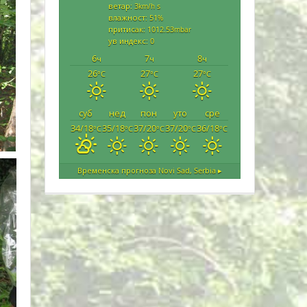
ветар: 3
s
km/h
влажност: 51
%
притисак: 1012.53
mbar
ув индекс: 0
6
7
8
ч
ч
ч
26
27
27
°C
°C
°C
суб
нед
пон
уто
сре
34/18
35/18
37/20
37/20
36/18
°C
°C
°C
°C
°C
Временска прогноза
Novi Sad, Serbia ▸