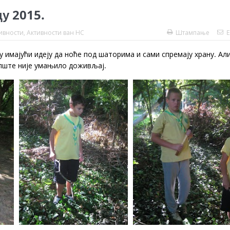
у 2015.
ивности
,
Активности ван НС
Штампање
E
у имајући идеју да ноће под шаторима и сами спремају храну. Ал
опште није умањило доживљај.