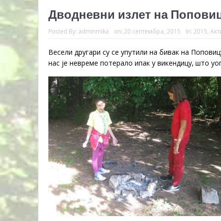
Дводневни излет на Поповиц
Posted By:
adminmika
on:
20 септембра, 2015
In:
2015
,
Акт
Весели другари су се упутили на бивак на Поповиц
нас је невреме потерало ипак у викендицу, што у