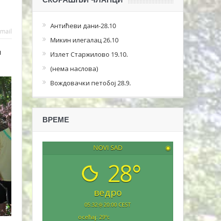
Антићеви дани-28.10
mail
Микин илегалац 26.10
и
Излет Старжилово 19.10.
(нема наслова)
Вождовачки петобој 28.9.
ВРЕМЕ
NOVI SAD
◉
28°
ведро
05:32
20:00 CEST
осећај: 29
°c